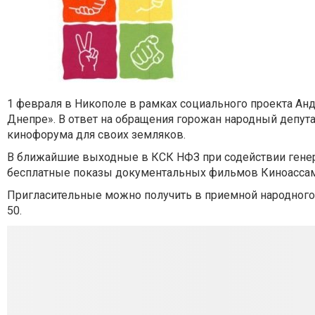
1 февраля в Никополе в рамках социального проекта А
Днепре». В ответ на обращения горожан народный депу
кинофорума для своих земляков.
В ближайшие выходные в КСК НФЗ при содействии генер
бесплатные показы документальных фильмов Киноасса
Пригласительные можно получить в приемной народного 
50.