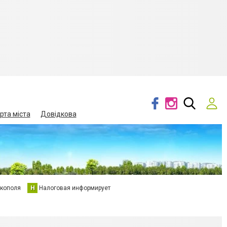
рта міста
Довідкова
кополя
Н
Налоговая информирует