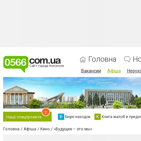
Головна
Н
Вакансии
Афіша
Нерух
2
Б
Бюро находок
К
Книга жалоб и предл
Наші спецпроєкти
Головна
Афіша
Кино
«Будущее – это мы»