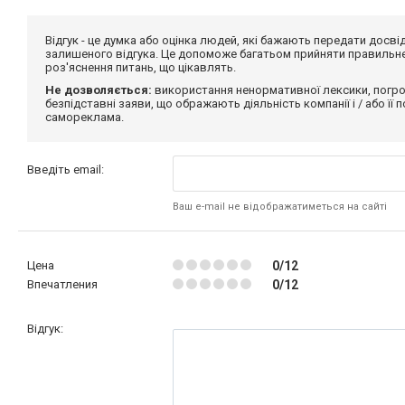
Відгук - це думка або оцінка людей, які бажають передати дос
залишеного відгука. Це допоможе багатьом прийняти правильне 
роз'яснення питань, що цікавлять.
Не дозволяється:
використання ненормативної лексики, погро
безпідставні заяви, що ображають діяльність компанії і / або її
самореклама.
Введіть email:
Ваш e-mail не відображатиметься на сайті
Цена
0/12
Впечатления
0/12
Відгук: