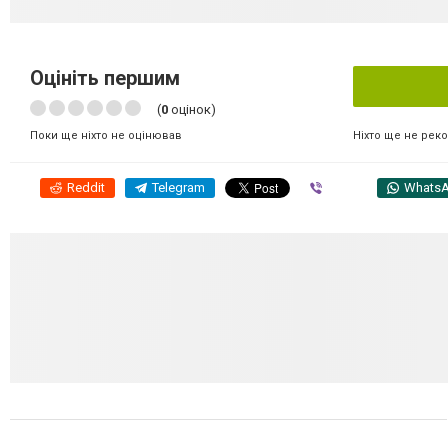
Оцініть першим
(
0
оцінок)
Ніхто ще не рек
Поки ще ніхто не оцінював
Reddit
Telegram
Viber
Whats