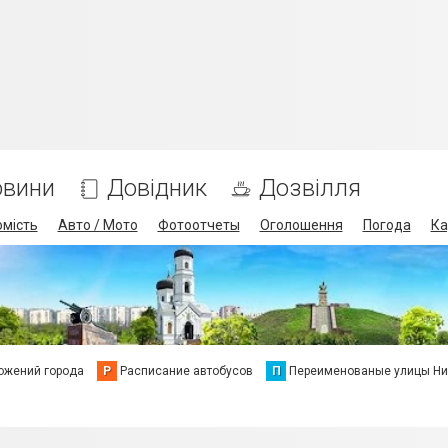
овини
Довідник
Дозвілля
омість
Авто / Мото
Фотоотчеты
Оголошення
Погода
Ка
ожений города
Р
Расписание автобусов
П
Переименованые улицы Ни