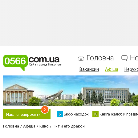
Головна
Н
Вакансии
Афіша
Нерух
2
Б
Бюро находок
К
Книга жалоб и предл
Наші спецпроєкти
Головна
Афіша
Кино
Пит и его дракон