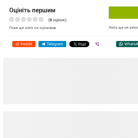
Оцініть першим
(
0
оцінок)
Ніхто ще не рек
Поки ще ніхто не оцінював
Reddit
Telegram
Viber
Whats