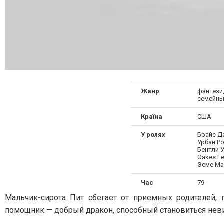
Жанр
фэнтези
семейн
Країна
США
У ролях
Брайс Д
Урбан Р
Бентли 
Oakes Fe
Эсме Ма
Час
79
Мальчик-сирота Пит сбегает от приемных родителей,
помощник — добрый дракон, способный становиться нев