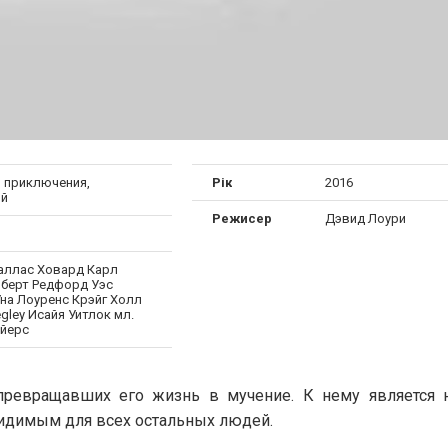
, приключения,
Рік
2016
ый
Режисер
Дэвид Лоури
аллас Ховард Карл
оберт Редфорд Уэс
Уна Лоуренс Крэйг Холл
gley Исайя Уитлок мл.
йерс
 превращавших его жизнь в мучение. К нему является
идимым для всех остальных людей.