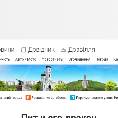
овини
Довідник
Дозвілля
омість
Авто / Мото
Фотоотчеты
Оголошення
Погода
Ка
ожений города
Р
Расписание автобусов
П
Переименованые улицы Ни