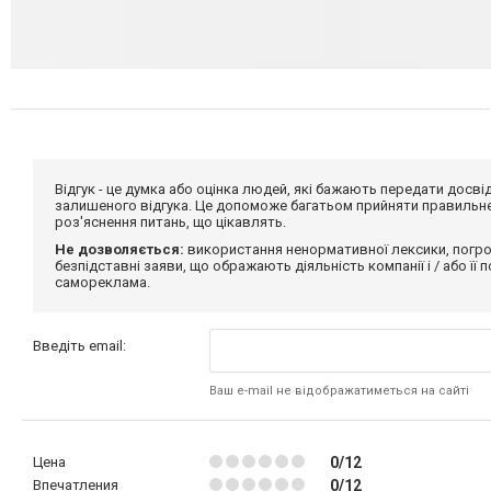
Відгук - це думка або оцінка людей, які бажають передати дос
залишеного відгука. Це допоможе багатьом прийняти правильне 
роз'яснення питань, що цікавлять.
Не дозволяється:
використання ненормативної лексики, погро
безпідставні заяви, що ображають діяльність компанії і / або її
самореклама.
Введіть email:
Ваш e-mail не відображатиметься на сайті
Цена
0/12
Впечатления
0/12