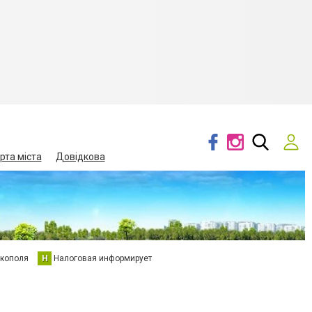
рта міста
Довідкова
кополя
Н
Налоговая информирует