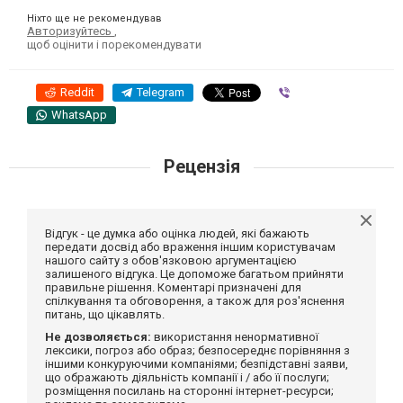
Ніхто ще не рекомендував
Авторизуйтесь
,
щоб оцінити і порекомендувати
Reddit
Telegram
Viber
WhatsApp
Рецензія
Відгук - це думка або оцінка людей, які бажають
передати досвід або враження іншим користувачам
нашого сайту з обов'язковою аргументацією
залишеного відгука. Це допоможе багатьом прийняти
правильне рішення. Коментарі призначені для
спілкування та обговорення, а також для роз'яснення
питань, що цікавлять.
Не дозволяється:
використання ненормативної
лексики, погроз або образ; безпосереднє порівняння з
іншими конкуруючими компаніями; безпідставні заяви,
що ображають діяльність компанії і / або її послуги;
розміщення посилань на сторонні інтернет-ресурси;