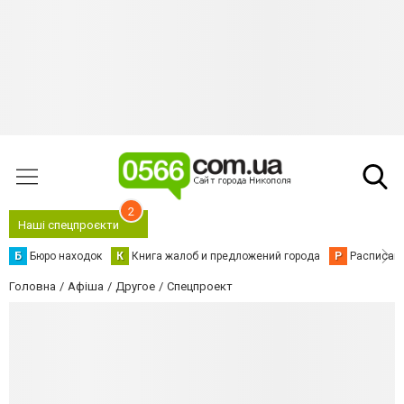
2
Наші спецпроєкти
Б
Бюро находок
К
Книга жалоб и предложений города
Р
Расписани
Головна
Афіша
Другое
Спецпроект