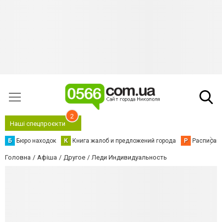
2
Наші спецпроєкти
Б
Бюро находок
К
Книга жалоб и предложений города
Р
Расписани
Головна
Афіша
Другое
Леди Индивидуальность