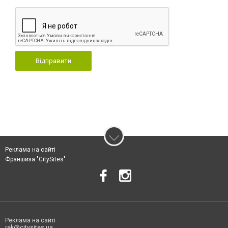
Відправити
Реклама на сайті
Франшиза "CitySites"
Реклама на сайті
rek@citysites.ua