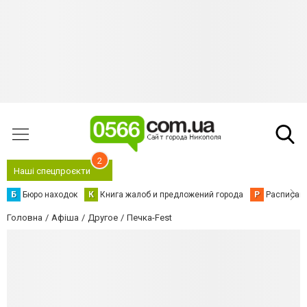
2
Наші спецпроєкти
Б
Бюро находок
К
Книга жалоб и предложений города
Р
Расписани
Головна
Афіша
Другое
Печка-Fest