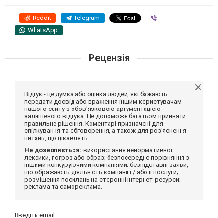
Reddit
Telegram
Viber
WhatsApp
Рецензія
Відгук - це думка або оцінка людей, які бажають
передати досвід або враження іншим користувачам
нашого сайту з обов'язковою аргументацією
залишеного відгука. Це допоможе багатьом прийняти
правильне рішення. Коментарі призначені для
спілкування та обговорення, а також для роз'яснення
питань, що цікавлять.
Не дозволяється:
використання ненормативної
лексики, погроз або образ; безпосереднє порівняння з
іншими конкуруючими компаніями; безпідставні заяви,
що ображають діяльність компанії і / або її послуги;
розміщення посилань на сторонні інтернет-ресурси;
реклама та самореклама.
Введіть email: