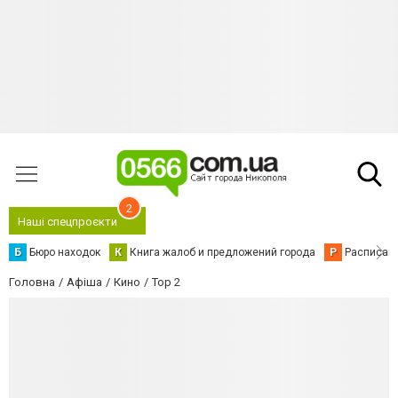
2
Наші спецпроєкти
Б
Бюро находок
К
Книга жалоб и предложений города
Р
Расписани
Головна
Афіша
Кино
Тор 2