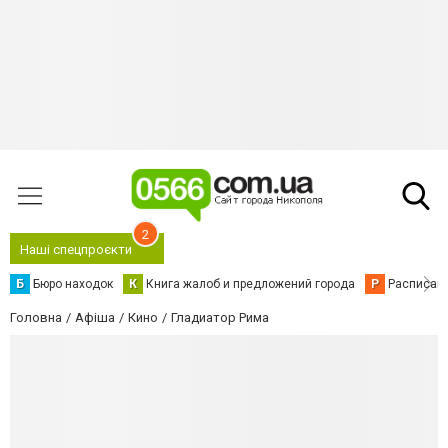
2
Наші спецпроєкти
Б
Бюро находок
К
Книга жалоб и предложений города
Р
Расписани
Головна
Афіша
Кино
Гладиатор Рима