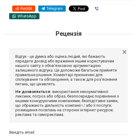
Reddit
Telegram
Viber
WhatsApp
Рецензія
Відгук - це думка або оцінка людей, які бажають
передати досвід або враження іншим користувачам
нашого сайту з обов'язковою аргументацією
залишеного відгука. Це допоможе багатьом прийняти
правильне рішення. Коментарі призначені для
спілкування та обговорення, а також для роз'яснення
питань, що цікавлять.
Не дозволяється:
використання ненормативної
лексики, погроз або образ; безпосереднє порівняння з
іншими конкуруючими компаніями; безпідставні заяви,
що ображають діяльність компанії і / або її послуги;
розміщення посилань на сторонні інтернет-ресурси;
реклама та самореклама.
Введіть email: