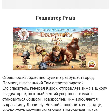
Гладиатор Рима
Страшное извержение вулкана разрушает город
Помпеи, и маленький Тим остается сиротой.
Его спаситель, генерал Кирон, отправляет Тима в школу
гладиаторов, но юный лентяй упорно не желает
становиться бойцом. Повзрослев, Тим влюбляется
в красавицу Лючиллу. Но чтобы покорить её сердце,
нужно стать настоящим героем. Прекрасная Диана,