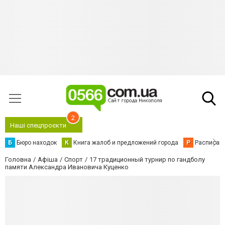
2
Наші спецпроєкти
Б
Бюро находок
К
Книга жалоб и предложений города
Р
Расписани
Головна
Афіша
Спорт
17 традиционный турнир по гандболу
памяти Александра Ивановича Куценко