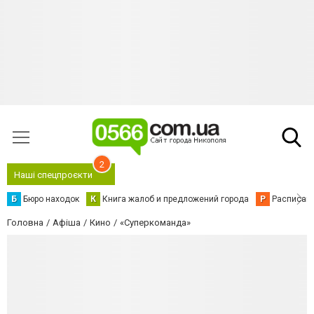
2
Наші спецпроєкти
Б
Бюро находок
К
Книга жалоб и предложений города
Р
Расписани
Головна
Афіша
Кино
«Суперкоманда»