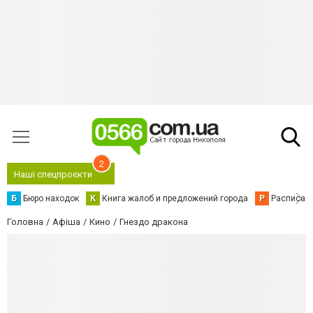
2
Наші спецпроєкти
Б
Бюро находок
К
Книга жалоб и предложений города
Р
Расписани
Головна
Афіша
Кино
Гнездо дракона