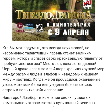
Кто бы мог подумать, что всегда неуклюжий, но
несомненно талантливый парень станет великим
героем, который спасет свою красивейшую планету от
пробудившегося зла? Много лет, пока легендарный
Черный дракон спал, земля Алтера хранила хрупкий мир
между расами людей, эльфов и неведомых нашему
миру животных. Когда же он пробудился, охваченные
ужасом жители были вынуждены бежать сквозь
остров в попытке найти спасение…
Наш герой Ламберт в компании своих пушистых
компаньонов отправляется в путь полный веселых