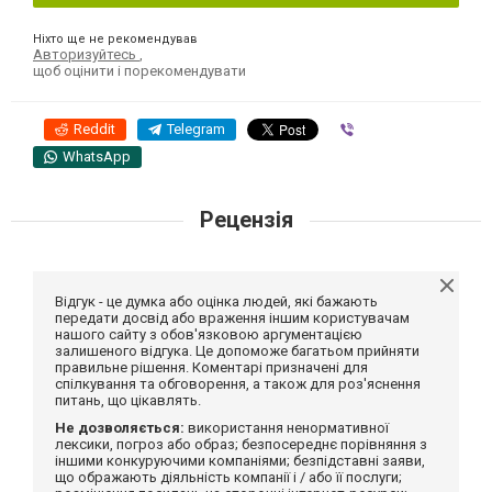
Ніхто ще не рекомендував
Авторизуйтесь
,
щоб оцінити і порекомендувати
Reddit
Telegram
Viber
WhatsApp
Рецензія
Відгук - це думка або оцінка людей, які бажають
передати досвід або враження іншим користувачам
нашого сайту з обов'язковою аргументацією
залишеного відгука. Це допоможе багатьом прийняти
правильне рішення. Коментарі призначені для
спілкування та обговорення, а також для роз'яснення
питань, що цікавлять.
Не дозволяється:
використання ненормативної
лексики, погроз або образ; безпосереднє порівняння з
іншими конкуруючими компаніями; безпідставні заяви,
що ображають діяльність компанії і / або її послуги;