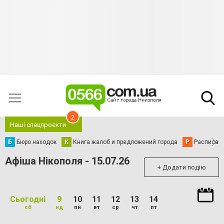
2
Наші спецпроєкти
Б
Бюро находок
К
Книга жалоб и предложений города
Р
Расписани
Афіша Нікополя - 15.07.26
+ Додати подію
Сьогодні
9
10
11
12
13
14
сб
нд
пн
вт
ср
чт
пт