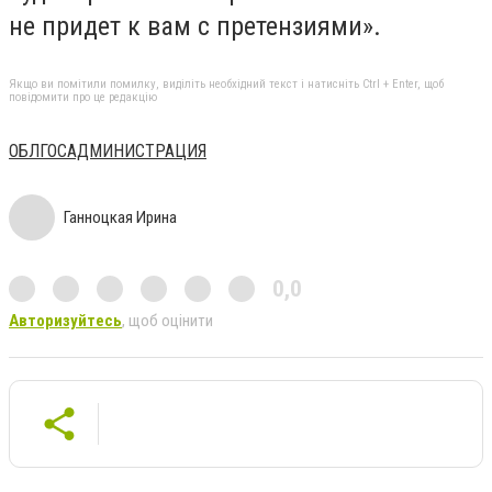
не придет к вам с претензиями».
Якщо ви помітили помилку, виділіть необхідний текст і натисніть Ctrl + Enter, щоб
повідомити про це редакцію
ОБЛГОСАДМИНИСТРАЦИЯ
Ганноцкая Ирина
0,0
Авторизуйтесь
, щоб оцінити