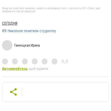
Якщо ви помітили помилку, виділіть необхідний текст і натисніть Ctrl + Enter, щоб
повідомити про це редакцію
СЕГОДНЯ
#В Никополе похитили студентку
Ганноцкая Ирина
0,0
Авторизуйтесь
, щоб оцінити