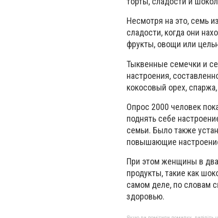
торты, сладости и шокол
Несмотря на это, семь 
сладости, когда они нах
фрукты, овощи или цель
Тыквенные семечки и се
настроения, составленно
кокосовый орех, спаржа,
Опрос 2000 человек пока
поднять себе настроени
семьи. Было также уста
повышающие настроени
При этом женщины в два
продукты, такие как шок
самом деле, по словам с
здоровью.
Якщо ви помітили помилку, виділіть нео