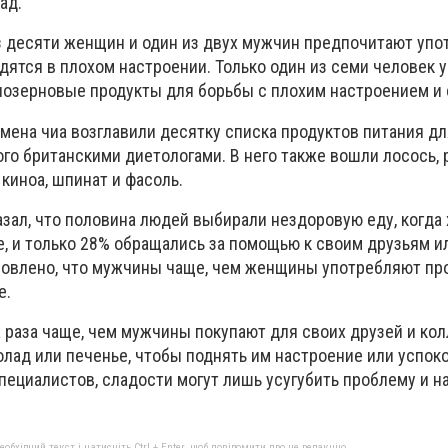
ад.
из десяти женщин и один из двух мужчин предпочитают упо
одятся в плохом настроении. Только один из семи человек 
нозерновые продукты для борьбы с плохим настроением и 
мена чиа возглавили десятку списка продуктов питания д
го британскими диетологами. В него также вошли лосось, р
 киноа, шпинат и фасоль.
зал, что половина людей выбирали нездоровую еду, когда
е, и только 28% обращались за помощью к своим друзьям и
новлено, что мужчины чаще, чем женщины употребляют пр
е.
 раза чаще, чем мужчины покупают для своих друзей и кол
олад или печенье, чтобы поднять им настроение или успоко
пециалистов, сладости могут лишь усугубить проблему и н
бхідний текст і натисніть Ctrl + Enter, щоб повідомити про це редакцію