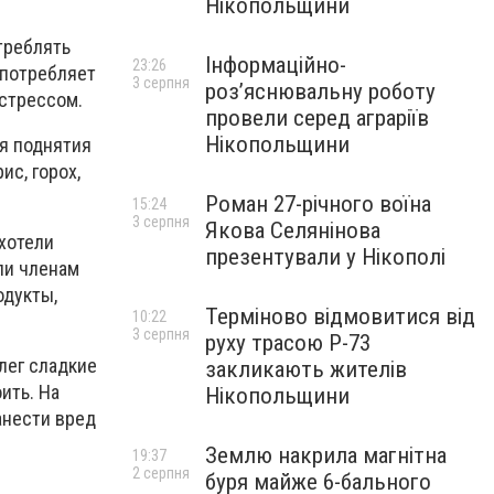
Нікопольщини
треблять
Інформаційно-
23:26
употребляет
3 серпня
роз’яснювальну роботу
стрессом.
провели серед аграріїв
Нікопольщини
ля поднятия
ис, горох,
Роман 27-річного воїна
15:24
3 серпня
Якова Селянінова
 хотели
презентували у Нікополі
ли членам
одукты,
Терміново відмовитися від
10:22
3 серпня
руху трасою Р-73
лег сладкие
закликають жителів
ить. На
Нікопольщини
анести вред
Землю накрила магнітна
19:37
2 серпня
буря майже 6-бального