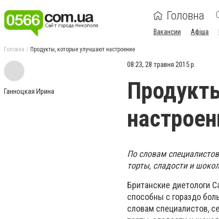
Головна
Вакансии
Афіша
Головна
Продукты, которые улучшают настроение
08:23, 28 травня 2015 р.
Продукты
Ганноцкая Ирина
настроен
По словам специалистов
торты, сладости и шоко
Британские диетологи С
способны с гораздо бол
словам специалистов, с