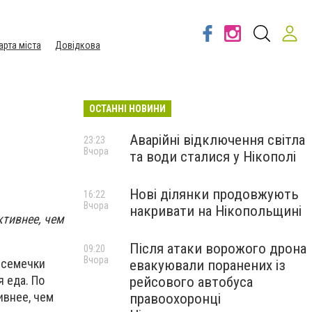
арта міста
Довідкова
ОСТАННІ НОВИНИ
Аварійні відключення світла
23:23
Вчора
та води сталися у Нікополі
Нові ділянки продовжують
16:22
Вчора
накривати на Нікопольщині
ктивнее, чем
Після атаки ворожого дрона
09:20
Вчора
 семечки
евакуювали поранених із
 еда. По
рейсового автобуса
ивнее, чем
правоохоронці