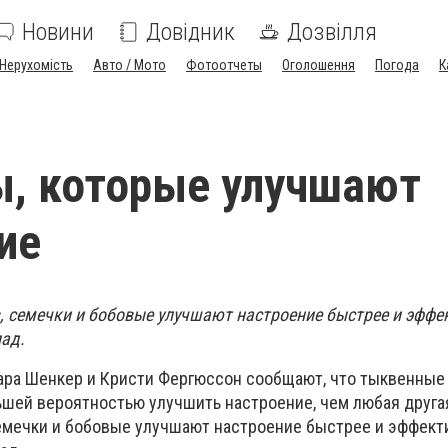
Новини
Довідник
Дозвілля
Нерухомість
Авто / Мото
Фотоотчеты
Оголошення
Погода
К
, которые улучшают
ие
, семечки и бобовые улучшают настроение быстрее и эффе
лад.
ара Шенкер и Кристи Фергюссон сообщают, что тыквенные
ьшей вероятностью улучшить настроение, чем любая другая
емечки и бобовые улучшают настроение быстрее и эффект