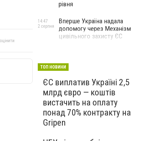
рівня
Вперше Україна надала
14:47
2 серпня
допомогу через Механізм
цивільного захисту ЄС
 оцінити
ТОП НОВИНИ
ЄС виплатив Україні 2,5
млрд євро — коштів
вистачить на оплату
понад 70% контракту на
Gripen