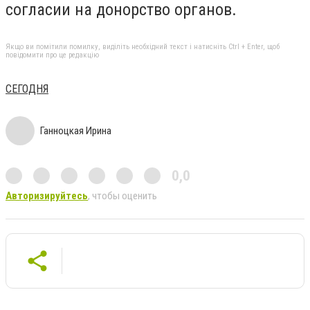
согласии на донорство органов.
Якщо ви помітили помилку, виділіть необхідний текст і натисніть Ctrl + Enter, щоб
повідомити про це редакцію
СЕГОДНЯ
Ганноцкая Ирина
0,0
Авторизируйтесь
, чтобы оценить