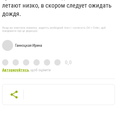
летают низко, в скором следует ожидать
дождя.
Якщо ви помітили помилку, виділіть необхідний текст і натисніть Ctrl + Enter, щоб
повідомити про це редакцію
Ганноцкая Ирина
0,0
Авторизуйтесь
, щоб оцінити