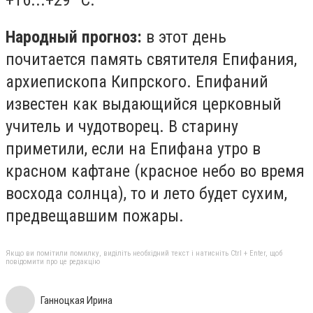
Народный прогноз:
в этот день
почитается память святителя Епифания,
архиепископа Кипрского. Епифаний
известен как выдающийся церковный
учитель и чудотворец. В старину
приметили, если на Епифана утро в
красном кафтане (красное небо во время
восхода солнца), то и лето будет сухим,
предвещавшим пожары.
Якщо ви помітили помилку, виділіть необхідний текст і натисніть Ctrl + Enter, щоб
повідомити про це редакцію
Ганноцкая Ирина