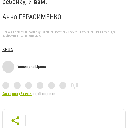
ребенку, и вам.
Анна ГЕРАСИМЕНКО
Якщо ви помітили помилку, виділіть необхідний текст і натисніть Ctrl + Enter, щоб
повідомити про це редакцію
KP.UA
Ганноцкая Ирина
0,0
Авторизуйтесь
, щоб оцінити