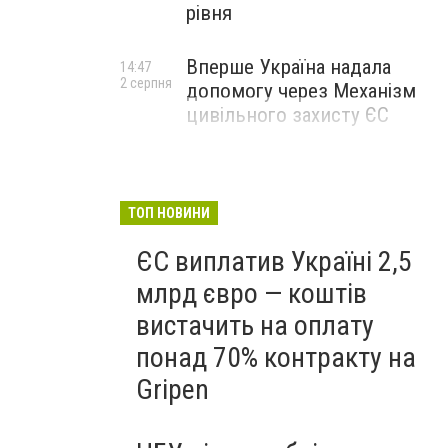
рівня
Вперше Україна надала
14:47
2 серпня
допомогу через Механізм
цивільного захисту ЄС
ТОП НОВИНИ
ЄС виплатив Україні 2,5
млрд євро — коштів
вистачить на оплату
понад 70% контракту на
Gripen