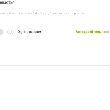
енастья.
бхідний текст і натисніть Ctrl + Enter, щоб повідомити про це редакцію
0,0
Оцініть першим
Авторизуйтесь
, щоб