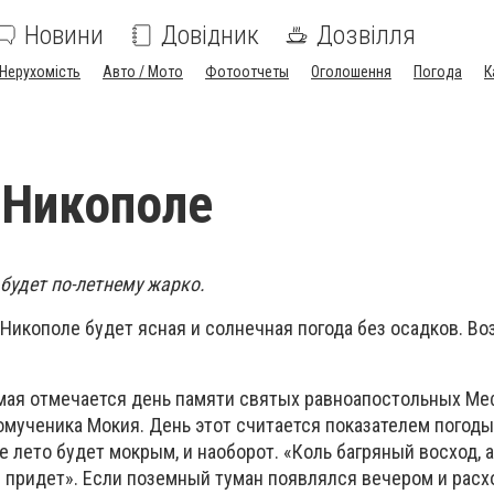
Новини
Довідник
Дозвілля
Нерухомість
Авто / Мото
Фотоотчеты
Оголошення
Погода
К
 Никополе
будет по-летнему жарко.
в Никополе будет ясная и солнечная погода без осадков. В
мая отмечается день памяти святых равноапостольных Меф
омученика Мокия. День этот считается показателем погоды
все лето будет мокрым, и наоборот. «Коль багряный восход,
е придет». Если поземный туман появлялся вечером и расх