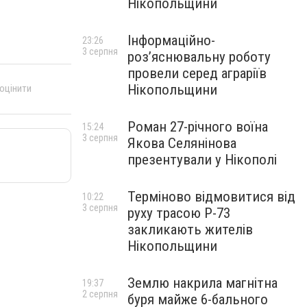
Нікопольщини
Інформаційно-
23:26
3 серпня
роз’яснювальну роботу
провели серед аграріїв
Нікопольщини
 оцінити
Роман 27-річного воїна
15:24
3 серпня
Якова Селянінова
презентували у Нікополі
Терміново відмовитися від
10:22
3 серпня
руху трасою Р-73
закликають жителів
Нікопольщини
Землю накрила магнітна
19:37
2 серпня
буря майже 6-бального