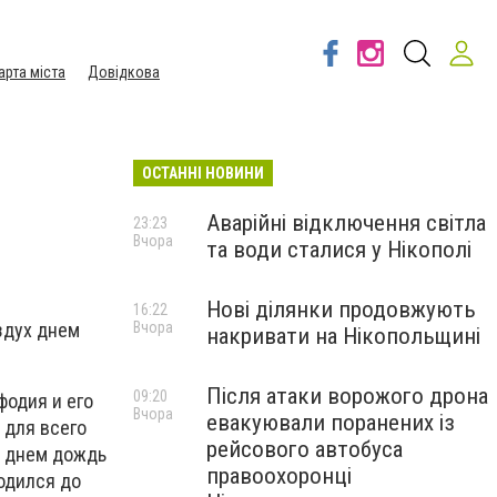
арта міста
Довідкова
ОСТАННІ НОВИНИ
Аварійні відключення світла
23:23
Вчора
та води сталися у Нікополі
Нові ділянки продовжують
16:22
Вчора
оздух днем
накривати на Нікопольщині
Після атаки ворожого дрона
09:20
одия и его
Вчора
евакуювали поранених із
 для всего
рейсового автобуса
 а днем дождь
правоохоронці
одился до