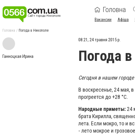
Головна
Вакансии
Афіша
Головна
Погода в Никополе
08:21, 24 травня 2015 р.
Погода в
Ганноцкая Ирина
Сегодня в нашем городе 
В воскресенье, 24 мая, 
прогреется до +28 °С.
Народные приметы:
24 
брата Кирилла, священн
лета. Если мокро, то и 
- лето мокрое и грозово