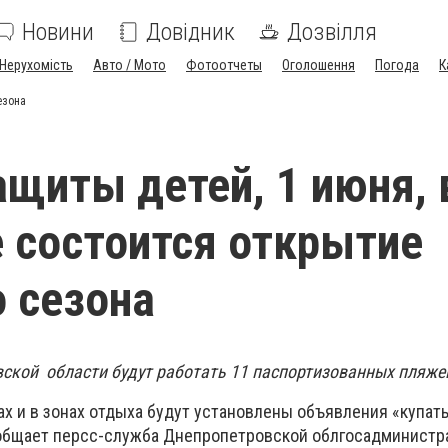
Новини
Довідник
Дозвілля
Нерухомість
Авто / Мото
Фотоотчеты
Оголошення
Погода
К
езона
ащиты детей, 1 июня, 
 состоится открытие
 сезона
вской области будут работать 11 паспортизованных пляже
ах и в зонах отдыха будут установлены объявления «купат
ообщает персс-служба Днепропетровской облгосадминистр