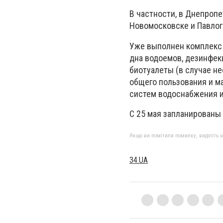
В частности, в Днепропе
Новомосковске и Павлогр
Уже выполнен комплекс 
дна водоемов, дезинфек
биотуалеты (в случае н
общего пользования и м
систем водоснабжения и
С 25 мая запланированы
Якщо ви помітили помилку, виділіть нео
34.UA