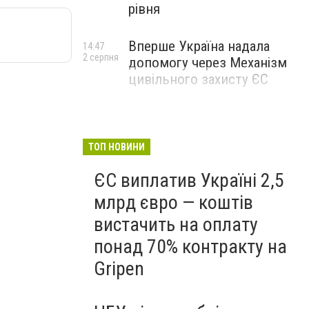
рівня
Вперше Україна надала
14:47
2 серпня
допомогу через Механізм
цивільного захисту ЄС
ТОП НОВИНИ
ЄС виплатив Україні 2,5
млрд євро — коштів
вистачить на оплату
понад 70% контракту на
Gripen