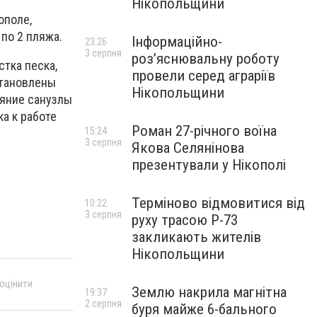
Нікопольщини
ополе,
по 2 пляжа.
Інформаційно-
23:26
3 серпня
роз’яснювальну роботу
тка песка,
провели серед аграріїв
становлены
Нікопольщини
ояние санузлы
а к работе
Роман 27-річного воїна
15:24
3 серпня
Якова Селянінова
презентували у Нікополі
Терміново відмовитися від
10:22
3 серпня
руху трасою Р-73
закликають жителів
Нікопольщини
 оцінити
Землю накрила магнітна
19:37
2 серпня
буря майже 6-бального