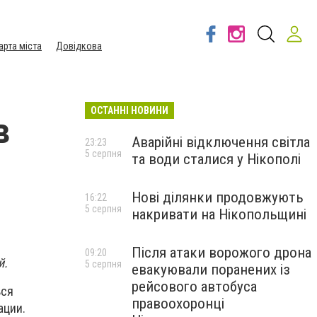
арта міста
Довідкова
ОСТАННІ НОВИНИ
в
Аварійні відключення світла
23:23
5 серпня
та води сталися у Нікополі
Нові ділянки продовжують
16:22
5 серпня
накривати на Нікопольщині
Після атаки ворожого дрона
09:20
й.
5 серпня
евакуювали поранених із
рейсового автобуса
ься
правоохоронці
ации.