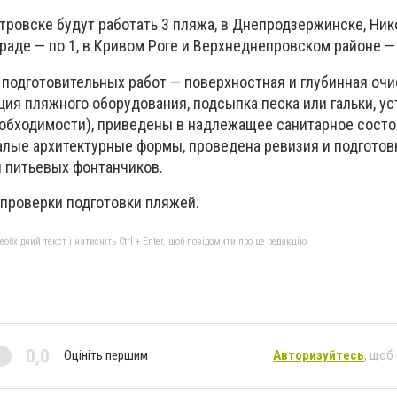
тровске будут работать 3 пляжа, в Днепродзержинске, Ник
аде — по 1, в Кривом Роге и Верхнеднепровском районе — 
подготовительных работ — поверхностная и глубинная очис
ция пляжного оборудования, подсыпка песка или гальки, у
еобходимости), приведены в надлежащее санитарное сост
алые архитектурные формы, проведена ревизия и подготовк
 питьевых фонтанчиков.
 проверки подготовки пляжей.
бхідний текст і натисніть Ctrl + Enter, щоб повідомити про це редакцію
0,0
Оцініть першим
Авторизуйтесь
, щоб