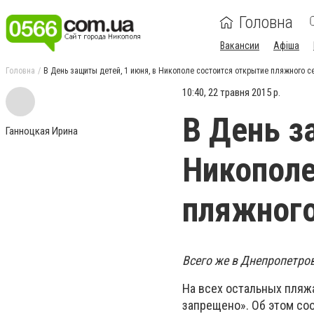
Головна
Вакансии
Афіша
Головна
В День защиты детей, 1 июня, в Никополе состоится открытие пляжного с
10:40, 22 травня 2015 р.
В День з
Ганноцкая Ирина
Никополе
пляжного
Всего же в Днепропетро
На всех остальных пляж
запрещено». Об этом с