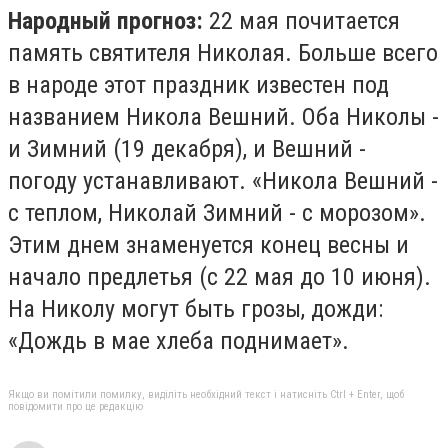
Народный прогноз:
22 мая почитается
память святителя Николая. Больше всего
в народе этот праздник известен под
названием Никола Вешний. Оба Николы -
и Зимний (19 декабря), и Вешний -
погоду устанавливают. «Никола Вешний -
с теплом, Николай Зимний - с морозом».
Этим днем знаменуется конец весны и
начало предлетья (с 22 мая до 10 июня).
На Николу могут быть грозы, дожди:
«Дождь в мае хлеба поднимает».
Якщо ви помітили помилку, виділіть необхідний текст і натисніть Ctrl + Enter, щоб
повідомити про це редакцію