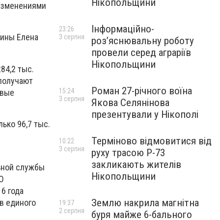
Нікопольщини
 изменениями
Інформаційно-
23:26
аины Елена
3 серпня
роз’яснювальну роботу
провели серед аграріїв
Нікопольщини
84,2 тыс.
 получают
Роман 27-річного воїна
15:24
овые
3 серпня
Якова Селянінова
презентували у Нікополі
ько 96,7 тыс.
Терміново відмовитися від
10:22
3 серпня
руху трасою Р-73
закликають жителів
ьной службы
Нікопольщини
О
16 года
Землю накрила магнітна
в единого
19:37
2 серпня
буря майже 6-бального