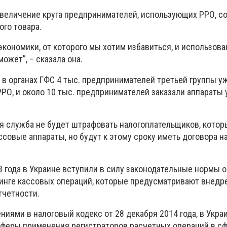
увеличение круга предпринимателей, использующих РРО, с
ого товара.
экономики, от которого мы хотим избавиться, и использов
ожет”, – сказала она.
 в органах ГФС 4 тыс. предпринимателей третьей группы у
РО, и около 10 тыс. предпринимателей заказали аппараты 
ая служба не будет штрафовать налогоплательщиков, котор
ссовые аппараты, но будут к этому сроку иметь договора на
3 года в Украине вступили в силу законодательные нормы о
инге кассовых операций, которые предусматривают внедр
тчетности.
ниями в налоговый кодекс от 28 декабря 2014 года, в Укр
феры применения регистраторов расчетных операций в сф