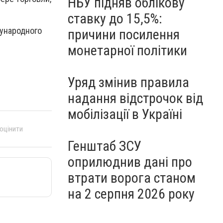
НБУ підняв облікову
ставку до 15,5%:
ународного
причини посилення
монетарної політики
Уряд змінив правила
надання відстрочок від
мобілізації в Україні
 оцінити
Генштаб ЗСУ
оприлюднив дані про
втрати ворога станом
на 2 серпня 2026 року