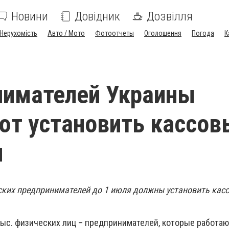
Новини
Довідник
Дозвілля
Нерухомість
Авто / Мото
Фотоотчеты
Оголошення
Погода
К
нимателей Украины
т установить кассов
ы
ских предпринимателей до 1 июля должны установить кас
 тыс. физических лиц – предпринимателей, которые работаю