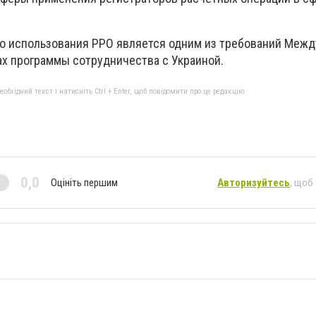
о использования РРО является одним из требований Межд
ах программы сотрудничества с Украиной.
бхідний текст і натисніть Ctrl + Enter, щоб повідомити про це редакцію
0,0
Оцініть першим
Авторизуйтесь
, щоб