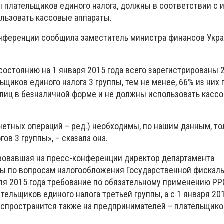
ы плательщиков единого налога, должны в соответствии с
ользовать кассовые аппараты.
онференции сообщила заместитель министра финансов Укр
состоянию на 1 января 2015 года всего зарегистрированы 2
ьщиков единого налога 3 группы, тем не менее, 66% из них
лиц в безналичной форме и не должны использовать касс
етных операций – ред.) необходимы, по нашим данным, тол
ов 3 группы», – сказала она.
вовавшая на пресс-конференции директор департамента
ты по вопросам налогообложения Государственной фискал
юля 2015 года требование по обязательному применению РР
тельщиков единого налога третьей группы, а с 1 января 20
аспространится также на предпринимателей – плательщико