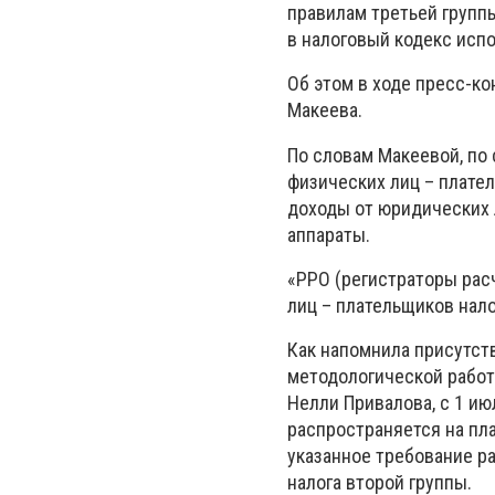
правилам третьей групп
в налоговый кодекс исп
Об этом в ходе пресс-к
Макеева.
По словам Макеевой, по 
физических лиц – плател
доходы от юридических 
аппараты.
«РРО (регистраторы расч
лиц – плательщиков налог
Как напомнила присутст
методологической рабо
Нелли Привалова, с 1 и
распространяется на пла
указанное требование р
налога второй группы.