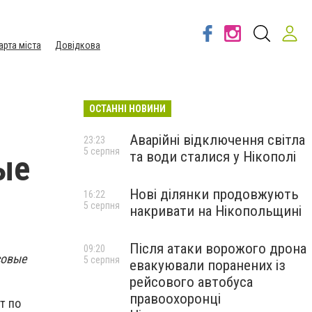
арта міста
Довідкова
ОСТАННІ НОВИНИ
Аварійні відключення світла
23:23
5 серпня
та води сталися у Нікополі
ые
Нові ділянки продовжують
16:22
5 серпня
накривати на Нікопольщині
Після атаки ворожого дрона
09:20
совые
5 серпня
евакуювали поранених із
рейсового автобуса
правоохоронці
т по