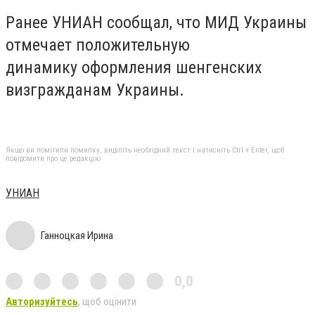
Ранее УНИАН сообщал, что МИД Украины
отмечает положительную
динамику оформления шенгенских
визгражданам Украины.
Якщо ви помітили помилку, виділіть необхідний текст і натисніть Ctrl + Enter, щоб
повідомити про це редакцію
УНИАН
Ганноцкая Ирина
0,0
Авторизуйтесь
, щоб оцінити