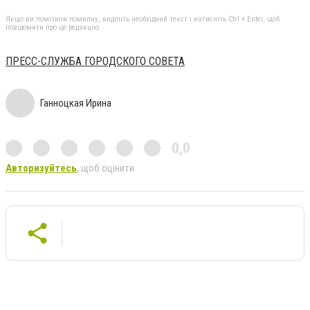
Якщо ви помітили помилку, виділіть необхідний текст і натисніть Ctrl + Enter, щоб
повідомити про це редакцію
ПРЕСС-СЛУЖБА ГОРОДСКОГО СОВЕТА
Ганноцкая Ирина
0,0
Авторизуйтесь
, щоб оцінити