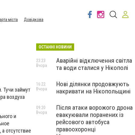
арта міста
Довідкова
ОСТАННІ НОВИНИ
Аварійні відключення світла
23:23
Вчора
та води сталися у Нікополі
Нові ділянки продовжують
16:22
Вчора
. Тучи займут
накривати на Нікопольщині
ура воздуха
Після атаки ворожого дрона
09:20
Вчора
евакуювали поранених із
ьного и
рейсового автобуса
ьное
правоохоронці
 а отсутствие