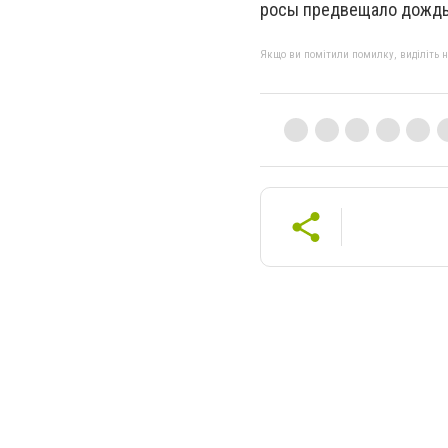
росы предвещало дождь
Якщо ви помітили помилку, виділіть нео