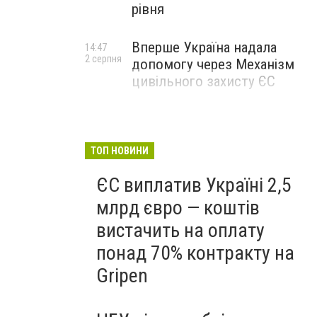
рівня
Вперше Україна надала
14:47
2 серпня
допомогу через Механізм
цивільного захисту ЄС
ТОП НОВИНИ
ЄС виплатив Україні 2,5
млрд євро — коштів
вистачить на оплату
понад 70% контракту на
Gripen