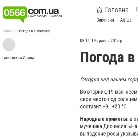
Головна
Вакансии
Афіша
Головна
Погода в Никополе
08:16, 19 травня 2015 р.
Погода в
Ганноцкая Ирина
Сегодня над нашим горо
Во вторник, 19 мая, нес
свое место под солнцем 
составит +9...+20 °С.
Народные приметы:
в э
мученика Дионисия. «На
выпадение росы указывал