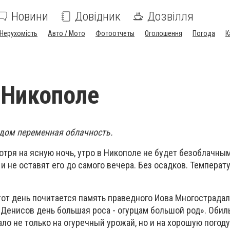
Новини
Довідник
Дозвілля
Нерухомість
Авто / Мото
Фотоотчеты
Оголошення
Погода
К
 Никополе
дом переменная облачность.
мотря на ясную ночь, утро в Никополе не будет безоблачным
и не оставят его до самого вечера. Без осадков. Температ
тот день почитается память праведного Иова Многострадал
 Денисов день большая роса - огурцам большой род». Обил
о не только на огуречный урожай, но и на хорошую погоду,