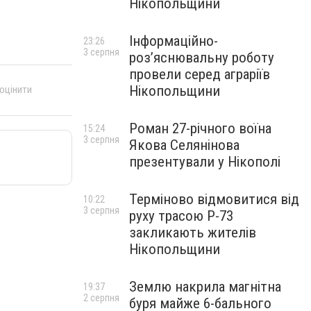
Нікопольщини
Інформаційно-
23:26
3 серпня
роз’яснювальну роботу
провели серед аграріїв
Нікопольщини
 оцінити
Роман 27-річного воїна
15:24
3 серпня
Якова Селянінова
презентували у Нікополі
Терміново відмовитися від
10:22
3 серпня
руху трасою Р-73
закликають жителів
Нікопольщини
Землю накрила магнітна
19:37
2 серпня
буря майже 6-бального