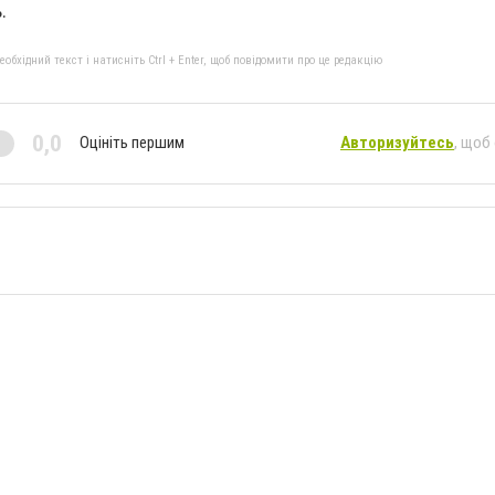
.
бхідний текст і натисніть Ctrl + Enter, щоб повідомити про це редакцію
0,0
Оцініть першим
Авторизуйтесь
, щоб