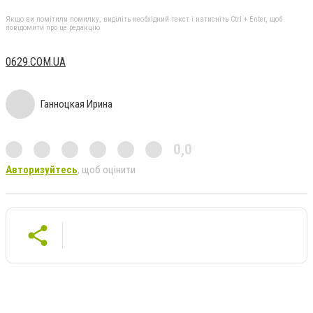
Якщо ви помітили помилку, виділіть необхідний текст і натисніть Ctrl + Enter, щоб
повідомити про це редакцію
0629.COM.UA
Ганноцкая Ирина
0,0
Авторизуйтесь
, щоб оцінити