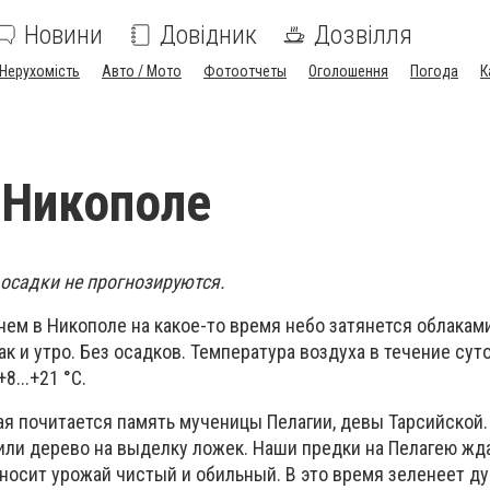
Новини
Довідник
Дозвілля
Нерухомість
Авто / Мото
Фотоотчеты
Оголошення
Погода
К
 Никополе
 осадки не прогнозируются.
днем в Никополе на какое-то время небо затянется облаками
ак и утро. Без осадков. Температура воздуха в течение сут
8...+21 °С.
ая почитается память мученицы Пелагии, девы Тарсийской.
били дерево на выделку ложек. Наши предки на Пелагею жд
носит урожай чистый и обильный. В это время зеленеет ду