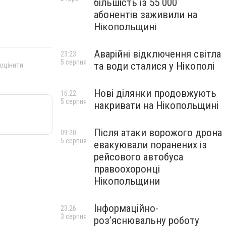
більшість із 55 000
абонентів заживили на
Нікопольщині
Аварійні відключення світла
23:23
5 серпня
та води сталися у Нікополі
 оцінити
Нові ділянки продовжують
16:22
5 серпня
накривати на Нікопольщині
Після атаки ворожого дрона
09:20
5 серпня
евакуювали поранених із
рейсового автобуса
правоохоронці
Нікопольщини
Інформаційно-
23:26
3 серпня
роз’яснювальну роботу