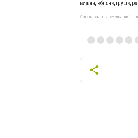
вишни, яблони, груши, р
Якщо ви помітили помилку, виділіть нео