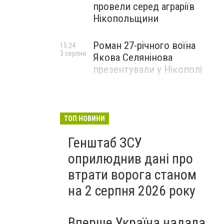
провели серед аграріїв
Нікопольщини
Роман 27-річного воїна
15:24
3 серпня
Якова Селянінова
презентували у Нікополі
ТОП НОВИНИ
Генштаб ЗСУ
оприлюднив дані про
втрати ворога станом
на 2 серпня 2026 року
Вперше Україна надала