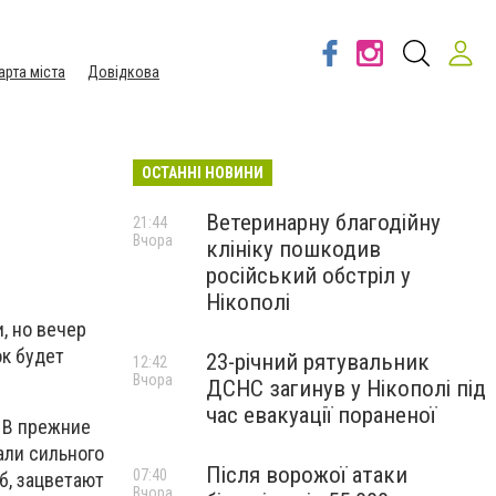
арта міста
Довідкова
ОСТАННІ НОВИНИ
Ветеринарну благодійну
21:44
Вчора
клініку пошкодив
російський обстріл у
Нікополі
, но вечер
ок будет
23-річний рятувальник
12:42
Вчора
ДСНС загинув у Нікополі під
час евакуації пораненої
 В прежние
али сильного
Після ворожої атаки
07:40
б, зацветают
Вчора