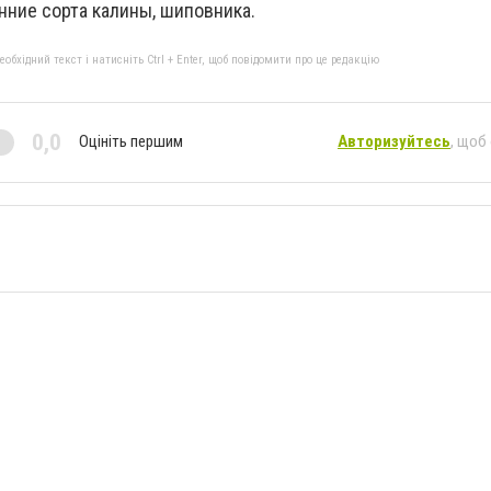
анние сорта калины, шиповника.
бхідний текст і натисніть Ctrl + Enter, щоб повідомити про це редакцію
0,0
Оцініть першим
Авторизуйтесь
, щоб