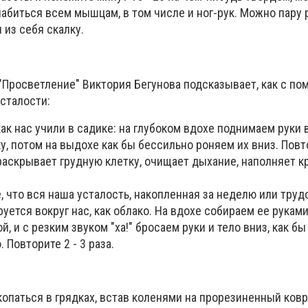
абиться всем мышцам, в том числе и ног-рук. Можно пару 
 из себя скалку.
 "Просветление" Виктория Бегунова подсказывает, как с п
сталости:
как нас учили в садике: на глубоком вдохе поднимаем руки 
, потом на выдохе как бы бессильно роняем их вниз. Повт
раскрывает грудную клетку, очищает дыхание, наполняет к
 что вся наша усталость, накопленная за неделю или труд
руется вокруг нас, как облако. На вдохе собираем ее рукам
й, и с резким звуком "ха!" бросаем руки и тело вниз, как 
 Повторите 2 - 3 раза.
паться в грядках, встав коленями на прорезиненный ковр