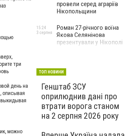
провели серед аграріїв
раз
Нікопольщини
Роман 27-річного воїна
15:24
3 серпня
Якова Селянінова
омощью
презентували у Нікополі
вверх,
орите три
ровь
ТОП НОВИНИ
Генштаб ЗСУ
овой день на
и, описывая
оприлюднив дані про
бы выкидывая
втрати ворога станом
на 2 серпня 2026 року
ик, можно
Вперше Україна надала