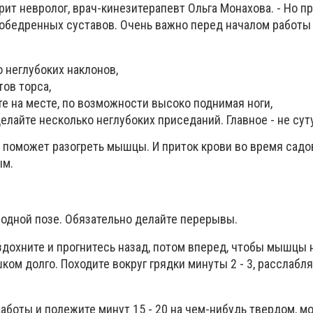
ит невролог, врач-кинезитерапевт Ольга Монахова. - Но п
зобедренных суставов. Очень важно перед началом работы
 неглубоких наклонов,
ов торса,
е на месте, по возможности высоко поднимая ноги,
делайте несколько неглубоких приседаний. Главное - не сут
 поможет разогреть мышцы. И приток крови во время сад
ым.
 одной позе. Обязательно делайте перерывы.
здохните и прогнитесь назад, потом вперед, чтобы мышцы 
ом долго. Походите вокруг грядки минуты 2 - 3, расслабля
работы и полежите минут 15 - 20 на чем-нибудь твердом, м