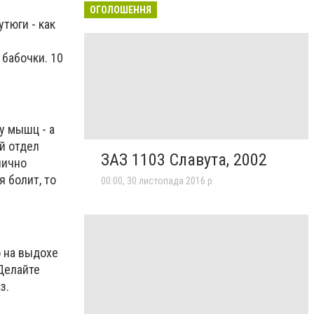
ОГОЛОШЕННЯ
тюги - как
 бабочки. 10
у мышц - а
й отдел
ЗАЗ 1103 Славута, 2002
лично
 болит, то
00:00, 30 листопада 2016 р.
о на выдохе
 Делайте
з.