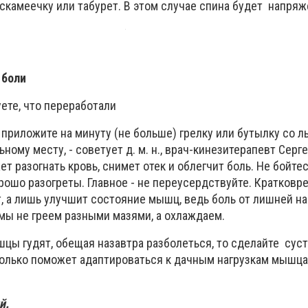
 скамеечку или табурет. В этом случае спина будет напря
 боли
уете, что переработали
приложите на минуту (не больше) грелку или бутылку со ль
ьному месту, - советует д. м. н., врач-кинезитерапевт Серг
ет разогнать кровь, снимет отек и облегчит боль. Не бойте
орошо разогреты. Главное - не переусердствуйте. Кратков
, а лишь улучшит состояние мышц, ведь боль от лишней на
 мы не греем разными мазями, а охлаждаем.
шцы гудят, обещая назавтра разболеться, то сделайте сус
только поможет адаптироваться к дачным нагрузкам мышца
й.