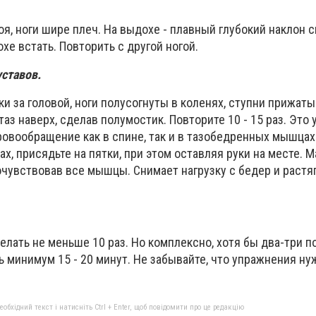
я, ноги шире плеч. На выдохе - плавный глубокий наклон с
охе встать. Повторить с другой ногой.
уставов.
ки за головой, ноги полусогнуты в коленях, ступни прижаты 
аз наверх, сделав полумостик. Повторите 10 - 15 раз. Это
овообращение как в спине, так и в тазобедренных мышцах
ах, присядьте на пятки, при этом оставляя руки на месте. 
очувствовав все мышцы. Снимает нагрузку с бедер и растя
лать не меньше 10 раз. Но комплексно, хотя бы два-три по
 минимум 15 - 20 минут. Не забывайте, что упражнения ну
бхідний текст і натисніть Ctrl + Enter, щоб повідомити про це редакцію