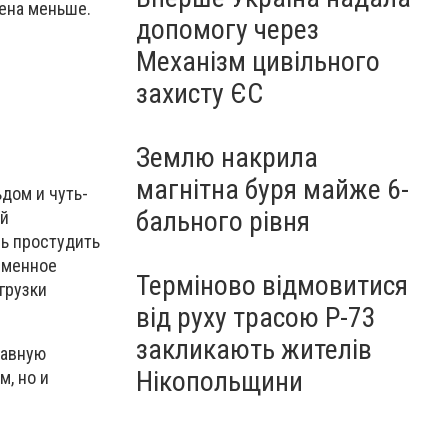
жена меньше.
допомогу через
Механізм цивільного
захисту ЄС
Землю накрила
магнітна буря майже 6-
дом и чуть-
бального рівня
ей
сь простудить
ременное
Терміново відмовитися
грузки
від руху трасою Р-73
закликають жителів
тавную
Нікопольщини
м, но и