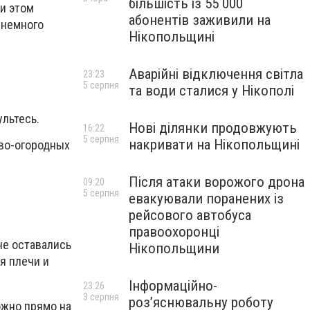
більшість із 55 000
ри этом
абонентів заживили на
 немного
Нікопольщині
Аварійні відключення світла
23:23
5 серпня
та води сталися у Нікополі
ультесь.
Нові ділянки продовжують
16:22
5 серпня
накривати на Нікопольщині
ово-огородных
Після атаки ворожого дрона
09:20
5 серпня
евакуювали поранених із
рейсового автобуса
правоохоронці
не оставались
Нікопольщини
я плечи и
Інформаційно-
23:26
3 серпня
роз’яснювальну роботу
ожно прямо на