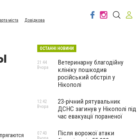
арта міста
Довідкова
ОСТАННІ НОВИНИ
ы
Ветеринарну благодійну
21:44
Вчора
клініку пошкодив
російський обстріл у
Нікополі
23-річний рятувальник
12:42
Вчора
ДСНС загинув у Нікополі під
час евакуації пораненої
Після ворожої атаки
07:40
апрягаются
Вчора