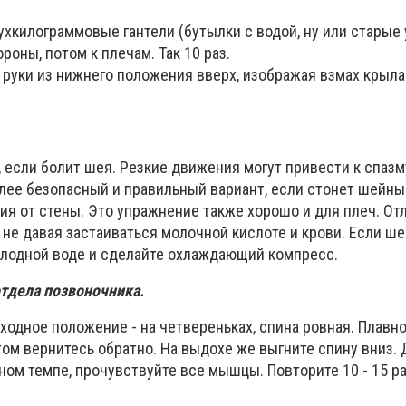
ухкилограммовые гантели (бутылки с водой, ну или старые у
ороны, потом к плечам. Так 10 раз.
руки из нижнего положения вверх, изображая взмах крыла
, если болит шея. Резкие движения могут привести к спазм
олее безопасный и правильный вариант, если стонет шейны
ия от стены. Это упражнение также хорошо и для плеч. От
не давая застаиваться молочной кислоте и крови. Если шея
олодной воде и сделайте охлаждающий компресс.
отдела позвоночника.
одное положение - на четвереньках, спина ровная. Плавн
том вернитесь обратно. На выдохе же выгните спину вниз.
ном темпе, прочувствуйте все мышцы. Повторите 10 - 15 ра