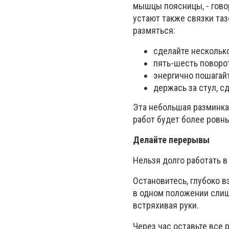
мышцы поясницы, - говор
устают также связки та
размяться:
сделайте несколько
пять-шесть поворот
энергично пошагайт
держась за стул, с
Эта небольшая разминка
работ будет более ровн
Делайте перерывы
Нельзя долго работать в
Остановитесь, глубоко в
в одном положении слишк
встряхивая руки.
Через час оставьте все 