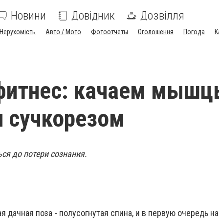
Новини
Довідник
Дозвілля
Нерухомість
Авто / Мото
Фотоотчеты
Оголошення
Погода
К
фитнес: качаем мышц
и сучкорезом
ься до потери сознания.
я дачная поза - полусогнутая спина, и в первую очередь н