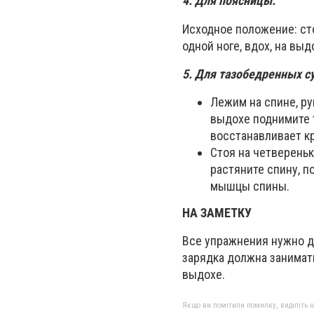
4. Для поясницы.
Исходное положение: сто
одной ноге, вдох, на выд
5. Для тазобедренных с
Лежим на спине, ру
выдохе поднимите т
восстанавливает кр
Стоя на четвереньк
растяните спину, п
мышцы спины.
НА ЗАМЕТКУ
Все упражнения нужно де
зарядка должна занимать
выдохе.
Якщо ви помітили помилку, виділіть нео