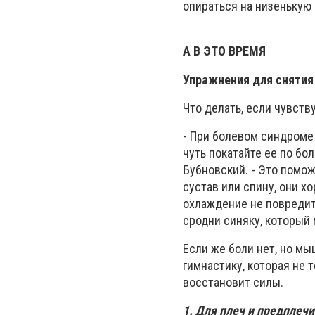
опираться на низенькую
А В ЭТО ВРЕМЯ
Упражнения для снятия
Что делать, если чувств
- При болевом синдроме 
чуть покатайте ее по бол
Бубновский. - Это помож
сустав или спину, они х
охлаждение не повредит
сродни синяку, который
Если же боли нет, но мы
гимнастику, которая не 
восстановит силы.
1. Для плеч и предплечи