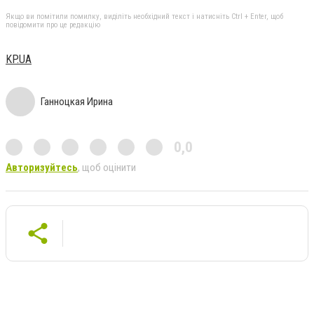
Якщо ви помітили помилку, виділіть необхідний текст і натисніть Ctrl + Enter, щоб
повідомити про це редакцію
KP.UA
Ганноцкая Ирина
0,0
Авторизуйтесь
, щоб оцінити