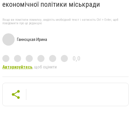
економічної політики міськради
Якщо ви помітили помилку, виділіть необхідний текст і натисніть Ctrl + Enter, щоб
повідомити про це редакцію
Ганноцкая Ирина
0,0
Авторизуйтесь
, щоб оцінити