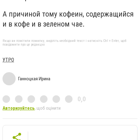
А причиной тому кофеин, содержащийся
и в кофе и в зеленом чае.
Якщо ви помітили помилку, виділіть необхідний текст і натисніть Ctrl + Enter, щоб
повідомити про це редакцію
УТРО
Ганноцкая Ирина
0,0
Авторизуйтесь
, щоб оцінити