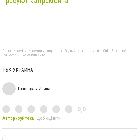
требуют капремонта
Якщо ви помітили помилку, виділіть необхідний текст і натисніть Ctrl + Enter, щоб
повідомити про це редакцію
РБК-УКРАИНА
Ганноцкая Ирина
0,0
Авторизуйтесь
, щоб оцінити