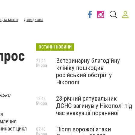
арта міста
Довідкова
ОСТАННІ НОВИНИ
прос
Ветеринарну благодійну
21:44
Вчора
клініку пошкодив
російський обстріл у
Нікополі
олько
23-річний рятувальник
12:42
Вчора
ДСНС загинув у Нікополі під
час евакуації пораненої
ля
рмления
чинает цикл
Після ворожої атаки
07:40
Вчора