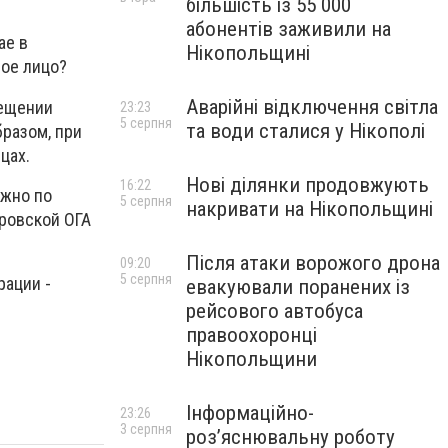
більшість із 55 000
абонентів заживили на
ае в
Нікопольщині
ное лицо?
Аварійні відключення світла
мещении
23:23
5 серпня
та води сталися у Нікополі
бразом, при
цах.
Нові ділянки продовжують
16:22
ожно по
5 серпня
накривати на Нікопольщині
ровской ОГА
Після атаки ворожого дрона
09:20
5 серпня
рации -
евакуювали поранених із
рейсового автобуса
правоохоронці
Нікопольщини
Інформаційно-
23:26
3 серпня
роз’яснювальну роботу