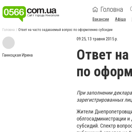
Головна
Вакансии
Афіша
Головна
Ответ на часто задаваемый вопрос по оформлению субсидии
09:25, 13 травня 2015 р.
Ответ на
Ганноцкая Ирина
по оформ
При заполнении деклара
зарегистрированных лиц
Жители Днепропетровщи
облгосадминистрации и 
субсидий. Спектр вопро