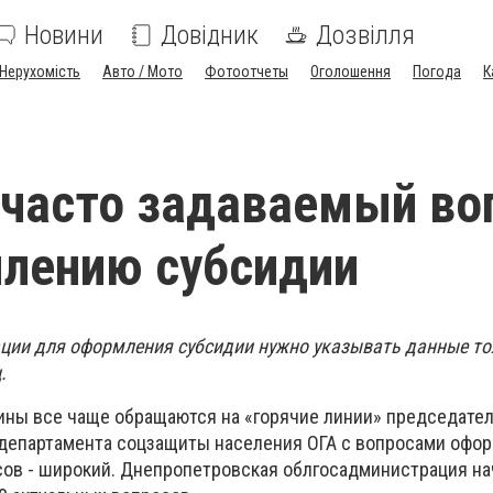
Новини
Довідник
Дозвілля
Нерухомість
Авто / Мото
Фотоотчеты
Оголошення
Погода
К
 часто задаваемый во
лению субсидии
ции для оформления субсидии нужно указывать данные т
.
ны все чаще обращаются на «горячие линии» председате
департамента соцзащиты населения ОГА с вопросами офо
сов - широкий. Днепропетровская облгосадминистрация на