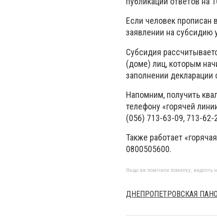
публикаций ответов на 1
Если человек прописан в
заявлении на субсидию 
Субсидия рассчитываетс
(доме) лиц, которым нач
заполнении декларации 
Напомним, получить ква
телефону «горячей лини
(056) 713-63-09, 713-62-
Также работает «горяча
0800505600.
Якщо ви помітили помилку, виділіть нео
ДНЕПРОПЕТРОВСКАЯ ПАН