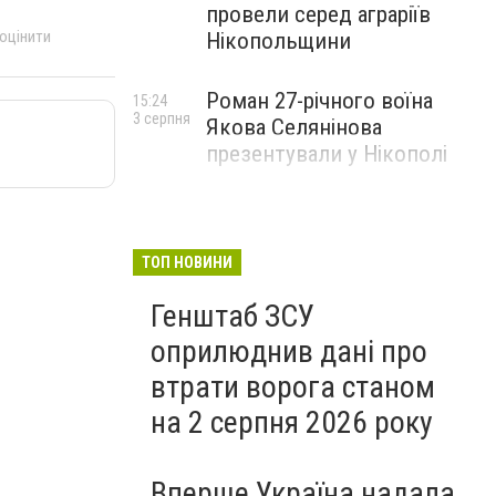
провели серед аграріїв
 оцінити
Нікопольщини
Роман 27-річного воїна
15:24
3 серпня
Якова Селянінова
презентували у Нікополі
ТОП НОВИНИ
Генштаб ЗСУ
оприлюднив дані про
втрати ворога станом
на 2 серпня 2026 року
Вперше Україна надала