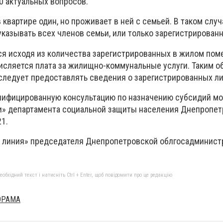
0 актуальных вопросов.
 квартире один, но проживает в ней с семьей. В таком случ
указывать всех членов семьи, или только зарегистрирован
я исходя из количества зарегистрированных в жилом по
исляется плата за жилищно-коммунальные услуги. Таким о
следует предоставлять сведения о зарегистрированных ли
лифицированную консультацию по назначению субсидий м
и» департамента социальной защиты населения Днепропет
21.
я линия» председателя Днепропетровской облгосадминист
бхідний текст і натисніть Ctrl + Enter, щоб повідомити про це редакцію
ОРАМА