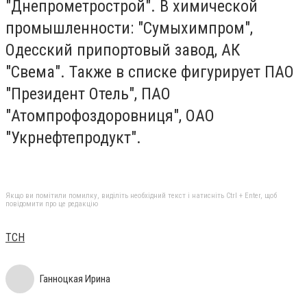
"Днепрометрострой". В химической
промышленности: "Сумыхимпром",
Одесский припортовый завод, АК
"Свема". Также в списке фигурирует ПАО
"Президент Отель", ПАО
"Атомпрофоздоровниця", ОАО
"Укрнефтепродукт".
Якщо ви помітили помилку, виділіть необхідний текст і натисніть Ctrl + Enter, щоб
повідомити про це редакцію
ТСН
Ганноцкая Ирина