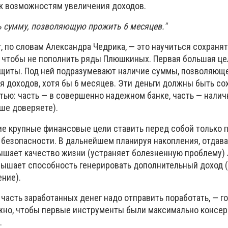
 к возможностям увеличения доходов.
ь сумму, позволяющую прожить 6 месяцев."
 по словам Александра Чедрика, — это научиться сохранят
к, чтобы не пополнить ряды Плюшкиных. Первая большая це
щиты. Под ней подразумевают наличие суммы, позволяюще
ая доходов, хотя бы 6 месяцев. Эти деньги должны быть со
ью: часть — в совершенно надежном банке, часть — налич
ше доверяете).
е крупные финансовые цели ставить перед собой только 
 безопасности. В дальнейшем планируя накопления, отдав
вышает качество жизни (устраняет болезненную проблему)
вышает способность генерировать дополнительный доход (
ние).
часть заработанных денег надо отправить поработать, — г
жно, чтобы первые инструменты были максимально консер
.