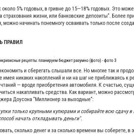
х около 5% годовых, в гривне до 15—18% годовых. Это може
а страхования жизни, или банковские депозиты". Более пр
, можно начинать понемногу осваивать только после созд
Ь ПРАВИЛ
икризисные рецепты: планируем бюджет разумно (фото) - фото 3
экономить и сберегать слышали все. Но многие так и прод
не имея никаких накоплений и ни на шаг не приближаясь к 
чтаний — вроде приобретения автомобиля. К счастью, су
читься накапливать средства. Как вариант, можно рассмот
джера Доусона "Миллионер за выходные":
купки только крупными купюрами и собирайте всю сдачу в 
пособ начать откладывать деньги".
овать, сколько денег и за сколько времени вы соберете, в 