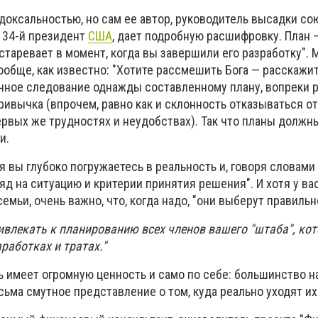
доксальностью, но сам ее автор, руководитель высадки со
и 34-й президент
США
, дает подробную расшифровку. План —
старевает в момент, когда вы завершили его разработку".
ообще, как известно: "Хотите рассмешить Бога — расскажит
ичное следование однажды составленному плану, вопреки 
ривычка (впрочем, равно как и склонность отказываться от
ервых же трудностях и неудобствах). Так что планы должн
и.
 вы глубоко погружаетесь в реальность и, говоря словами
яд на ситуацию и критерии принятия решения". И хотя у ва
семьи, очень важно, что, когда надо, "они выберут правиль
ивлекать к планированию всех членов вашего "штаба", ко
работках и тратах."
ь имеет огромную ценность и само по себе: большинство 
ьма смутное представление о том, куда реально уходят их