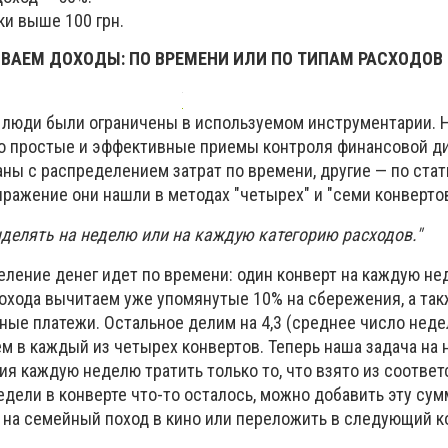
ки выше 100 грн.
ВАЕМ ДОХОДЫ: ПО ВРЕМЕНИ ИЛИ ПО ТИПАМ РАСХОДОВ
 люди были ограничены в используемом инструментарии. Н
но простые и эффективные приемы контроля финансовой 
аны с распределением затрат по времени, другие — по стат
ражение они нашли в методах "четырех" и "семи конвертов
делять на неделю или на каждую категорию расходов."
ление денег идет по времени: один конверт на каждую не
охода вычитаем уже упомянутые 10% на сбережения, а так
ые платежи. Остальное делим на 4,3 (среднее число недел
ем в каждый из четырех конвертов. Теперь наша задача на
ия каждую неделю тратить только то, что взято из соотве
недели в конверте что-то осталось, можно добавить эту сум
 на семейный поход в кино или переложить в следующий к