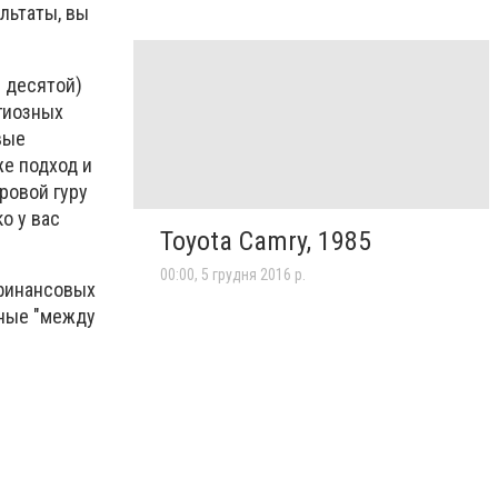
льтаты, вы
 десятой)
гиозных
вые
же подход и
ровой гуру
о у вас
Toyota Camry, 1985
00:00, 5 грудня 2016 р.
 финансовых
чные "между