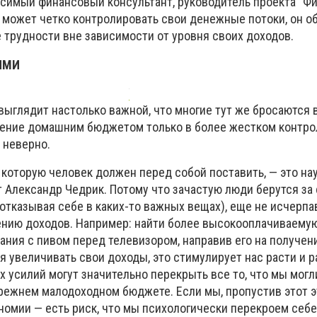
исимый финансовый консультант, руководитель проекта "Ф
е может четко контролировать свои денежные потоки, он о
трудности вне зависимости от уровня своих доходов.
ЯМИ
выглядит настолько важной, что многие тут же бросаются 
ление домашним бюджетом только в более жестком контро
е неверно.
 которую человек должен перед собой поставить, — это на
т Александр Чедрик. Потому что зачастую люди берутся з
 отказывая себе в каких-то важных вещах), еще не исчерпа
нию доходов. Например: найти более высокооплачиваемую
ания с пивом перед телевизором, направив его на получен
ся увеличивать свои доходы, это стимулирует нас расти и р
х усилий могут значительно перекрыть все то, что мы могл
режнем малодоходном бюджете. Если мы, пропустив этот эт
омии — есть риск, что мы психологически перекроем себе 