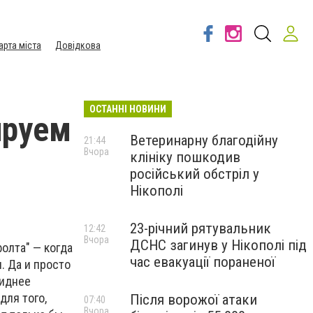
арта міста
Довідкова
ОСТАННІ НОВИНИ
ируем
Ветеринарну благодійну
21:44
Вчора
клініку пошкодив
російський обстріл у
Нікополі
23-річний рятувальник
12:42
Вчора
ДСНС загинув у Нікополі під
фолта" — когда
час евакуації пораненої
. Да и просто
биднее
для того,
Після ворожої атаки
07:40
Вчора