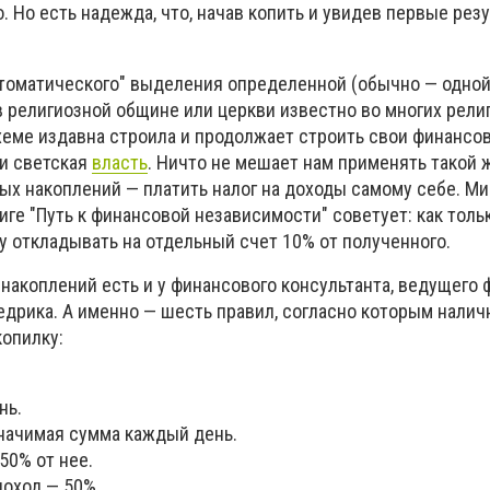
Но есть надежда, что, начав копить и увидев первые резу
томатического" выделения определенной (обычно — одной
в религиозной общине или церкви известно во многих рели
схеме издавна строила и продолжает строить свои финансо
и светская
власть
. Ничто не мешает нам применять такой 
ых накоплений — платить налог на доходы самому себе. Ми
ге "Путь к финансовой независимости" советует: как тольк
у откладывать на отдельный счет 10% от полученного.
 накоплений есть и у финансового консультанта, ведущего
едрика. А именно — шесть правил, согласно которым нали
копилку:
нь.
ачимая сумма каждый день.
50% от нее.
оход — 50%.