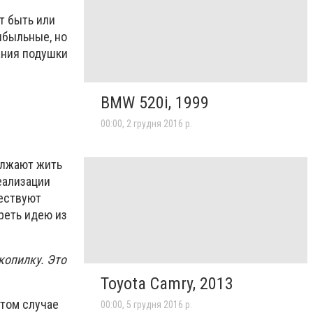
т быть или
ибыльные, но
ания подушки
BMW 520i, 1999
00:00, 2 грудня 2016 р.
олжают жить
реализации
ществуют
реть идею из
копилку. Это
Toyota Camry, 2013
этом случае
00:00, 5 грудня 2016 р.