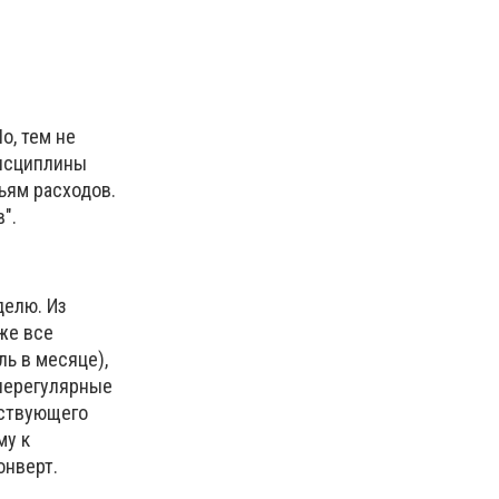
о, тем не
дисциплины
ьям расходов.
".
делю. Из
же все
ь в месяце),
 нерегулярные
тствующего
му к
онверт.