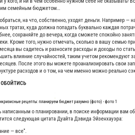
и у кого, и ни в чем особенно нужном себе не оказывать! В
оим семейным бюджетом...
обраться, на что, собственно, уходят деньги. Например — н
ных тратах, куда должна попадать буквально каждая потра
обнее, сохраняйте до вечера, когда сможете спокойно занят
еки. Кроме того, нужно отмечать, сколько в вашу семью пр
месяца вы садитесь и разносите расходы и доходы по стат
ьшить влияние случайностей, таким учетом рекомендуют з
есяцев. После этого вы можете проанализировать свои зап
уктуре расходов и о том, на чем именно можно реально сэ
 ОБОЙТИСЬ
икризисные рецепты: планируем бюджет разумно (фото) - фото 1
ь написанным о планировании, в поиске информации вам о
етится следующая цитата Дуайта Дэвида Эйзенхауэра:
ание — все".