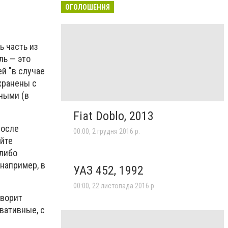
ОГОЛОШЕННЯ
ь часть из
ль — это
й "в случае
хранены с
ными (в
Fiat Doblo, 2013
после
00:00, 2 грудня 2016 р.
айте
 либо
например, в
УАЗ 452, 1992
00:00, 22 листопада 2016 р.
оворит
вативные, с