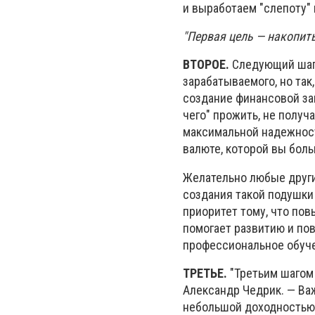
и выработаем "слепоту"
"Первая цель — накопит
ВТОРОЕ.
Следующий шаг,
зарабатываемого, но та
создание финансовой за
чего" прожить, не получ
максимальной надежност
валюте, которой вы боль
Желательно любые други
создания такой подушки
приоритет тому, что по
помогает развитию и по
профессиональное обуче
ТРЕТЬЕ.
"Третьим шагом 
Александр Чедрик. — Ва
небольшой доходностью