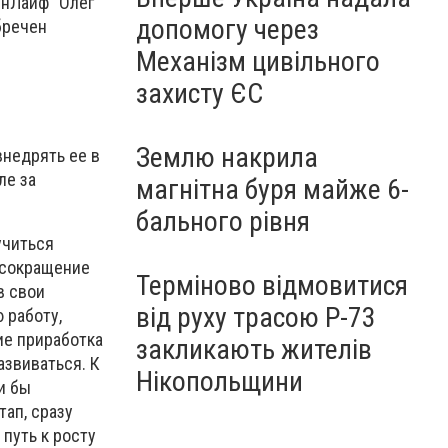
инЛайф" Олег
допомогу через
бречен
Механізм цивільного
захисту ЄС
Землю накрила
внедрять ее в
ле за
магнітна буря майже 6-
бального рівня
учиться
а сокращение
Терміново відмовитися
в свои
від руху трасою Р-73
 работу,
ие приработка
закликають жителів
азвиваться. К
Нікопольщини
и бы
ап, сразу
путь к росту