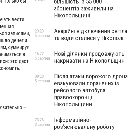
от только бы
більшість із 55 000
абонентів заживили на
Нікопольщині
ачать вести
ченная
Аварійні відключення світла
23:23
ься записями,
5 серпня
та води сталися у Нікополі
ишло денег и
ьям, суммируя
Нові ділянки продовжують
аниматься в
16:22
5 серпня
накривати на Нікопольщині
иси: это даст
кономить.
Після атаки ворожого дрона
09:20
5 серпня
евакуювали поранених із
рейсового автобуса
правоохоронці
Нікопольщини
бязательно —
Інформаційно-
23:26
3 серпня
роз’яснювальну роботу