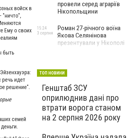
провели серед аграріїв
юзных войск в
Нікопольщини
 "ничто",
 Меняются
Роман 27-річного воїна
15:24
е Ему о своих
3 серпня
Якова Селянінова
реалиям
презентували у Нікополі
ы быть
 Эйзенхауэра:
ТОП НОВИНИ
с речь идет
Генштаб ЗСУ
ное решение".
оприлюднив дані про
торые
втрати ворога станом
на 2 серпня 2026 року
наших семей
 деньги.
Вперше Україна надала