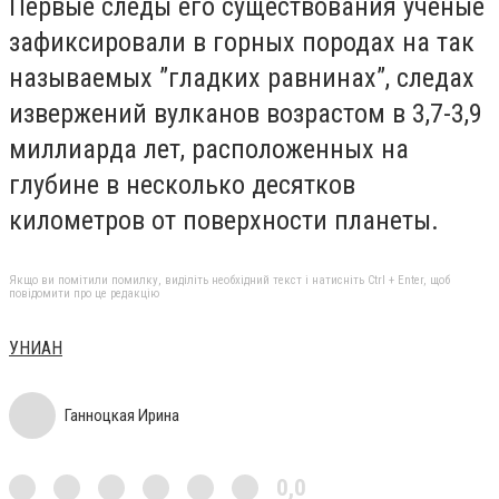
Первые следы его существования ученые
зафиксировали в горных породах на так
называемых ”гладких равнинах”, следах
извержений вулканов возрастом в 3,7-3,9
миллиарда лет, расположенных на
глубине в несколько десятков
километров от поверхности планеты.
Якщо ви помітили помилку, виділіть необхідний текст і натисніть Ctrl + Enter, щоб
повідомити про це редакцію
УНИАН
Ганноцкая Ирина
0,0