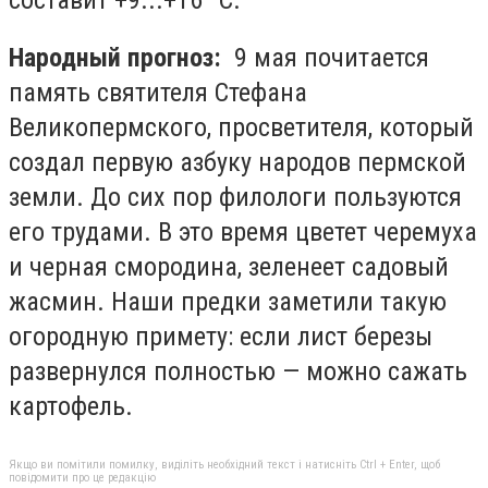
Народный прогноз:
9 мая почитается
память святителя Стефана
Великопермского, просветителя, который
создал первую азбуку народов пермской
земли. До сих пор филологи пользуются
его трудами. В это время цветет черемуха
и черная смородина, зеленеет садовый
жасмин. Наши предки заметили такую
огородную примету: если лист березы
развернулся полностью — можно сажать
картофель.
Якщо ви помітили помилку, виділіть необхідний текст і натисніть Ctrl + Enter, щоб
повідомити про це редакцію