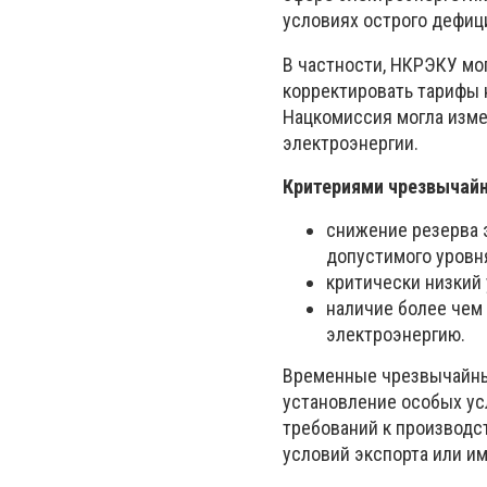
условиях острого дефиц
В частности, НКРЭКУ мо
корректировать тарифы 
Нацкомиссия могла изме
электроэнергии.
Критериями чрезвычайн
снижение резерва
допустимого уровня
критически низкий
наличие более чем
электроэнергию.
Временные чрезвычайные
установление особых ус
требований к производст
условий экспорта или и