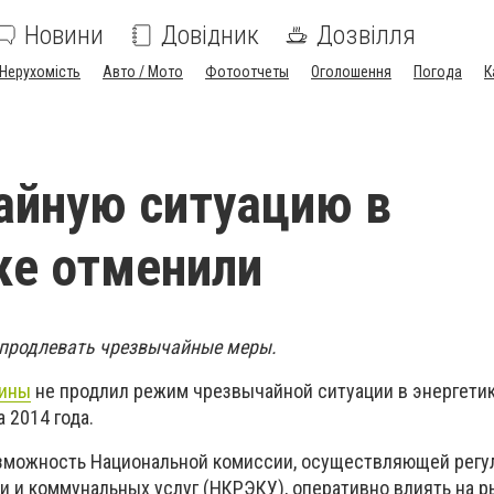
Новини
Довідник
Дозвілля
Нерухомість
Авто / Мото
Фотоотчеты
Оголошення
Погода
К
айную ситуацию в
ке отменили
 продлевать чрезвычайные меры.
аины
не продлил режим чрезвычайной ситуации в энергетик
 2014 года.
зможность Национальной комиссии, осуществляющей регу
и и коммунальных услуг (НКРЭКУ), оперативно влиять на р