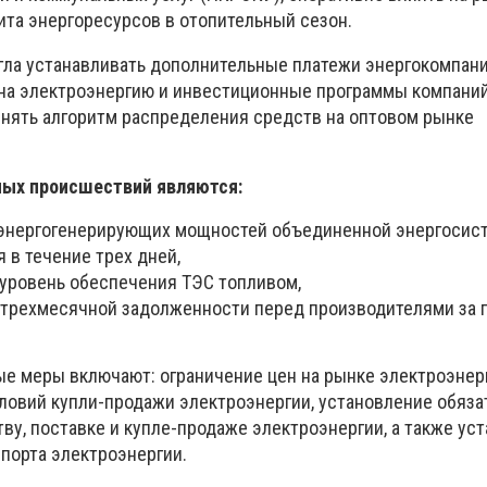
ита энергоресурсов в отопительный сезон.
гла устанавливать дополнительные платежи энергокомпани
на электроэнергию и инвестиционные программы компаний.
нять алгоритм распределения средств на оптовом рынке
ых происшествий являются:
 энергогенерирующих мощностей объединенной энергосис
 в течение трех дней,
 уровень обеспечения ТЭС топливом,
 трехмесячной задолженности перед производителями за
 меры включают: ограничение цен на рынке электроэнерг
ловий купли-продажи электроэнергии, установление обяз
ву, поставке и купле-продаже электроэнергии, а также ус
мпорта электроэнергии.