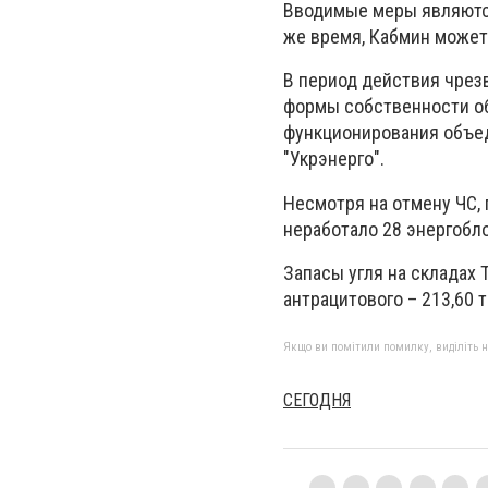
Вводимые меры являются
же время, Кабмин может 
В период действия чрез
формы собственности об
функционирования объе
"Укрэнерго".
Несмотря на отмену ЧС, 
неработало 28 энергобл
Запасы угля на складах Т
антрацитового – 213,60 ты
Якщо ви помітили помилку, виділіть нео
СЕГОДНЯ