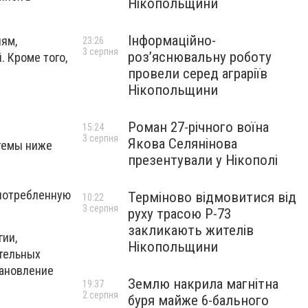
Нікопольщини
Інформаційно-
ям,
23:26
3 серпня
роз’яснювальну роботу
 Кроме того,
провели серед аграріїв
Нікопольщини
Роман 27-річного воїна
15:24
3 серпня
Якова Селянінова
темы ниже
презентували у Нікополі
 потребленную
Терміново відмовитися від
10:22
3 серпня
руху трасою Р-73
закликають жителів
ии,
Нікопольщини
ательных
тановление
Землю накрила магнітна
19:37
2 серпня
буря майже 6-бального