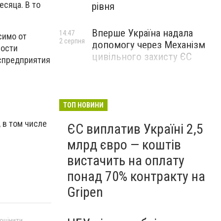
сяца. В то
рівня
.
Вперше Україна надала
14:47
симо от
2 серпня
допомогу через Механізм
ности
цивільного захисту ЄС
спредприятия
ТОП НОВИНИ
, в том числе
ЄС виплатив Україні 2,5
млрд євро — коштів
вистачить на оплату
понад 70% контракту на
Gripen
 оцінити