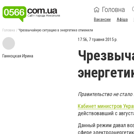
Головна
Вакансии
Афіша
Головна
Чрезвычайную ситуацию в энергетике отменили
17:56, 7 травня 2015 р.
Чрезвыч
Ганноцкая Ирина
энергети
Правительство не стало
Кабинет министров Укр
действовавший с августа
Данный режим давал во
сфере электроэнергетик