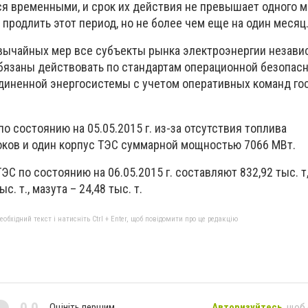
 временными, и срок их действия не превышает одного ме
продлить этот период, но не более чем еще на один месяц
вычайных мер все субъекты рынка электроэнергии незави
язаны действовать по стандартам операционной безопас
диненной энергосистемы с учетом оперативных команд го
по состоянию на 05.05.2015 г. из-за отсутствия топлива
оков и один корпус ТЭС суммарной мощностью 7066 МВт.
ЭС по состоянию на 06.05.2015 г. составляют 832,92 тыс. т
с. т., мазута – 24,48 тыс. т.
бхідний текст і натисніть Ctrl + Enter, щоб повідомити про це редакцію
0,0
Оцініть першим
Авторизуйтесь
, щоб