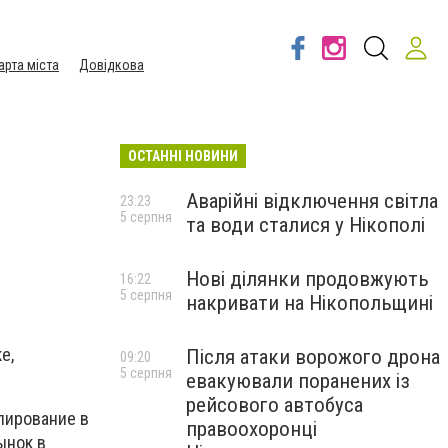
арта міста
Довідкова
ОСТАННІ НОВИНИ
Аварійні відключення світла
23:23
5 серпня
та води сталися у Нікополі
Нові ділянки продовжують
16:22
5 серпня
накривати на Нікопольщині
е,
Після атаки ворожого дрона
09:20
5 серпня
евакуювали поранених із
рейсового автобуса
лирование в
правоохоронці
ынок в