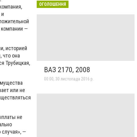
ОГОЛОШЕННЯ
компания,
 и
оложительной
 компании —
и, историей
 что она
я Трубицкая,
ВАЗ 2170, 2008
00:00, 30 листопада 2016 р.
имущества
ает или не
существляться
ыплаты не
ально
 случая», —