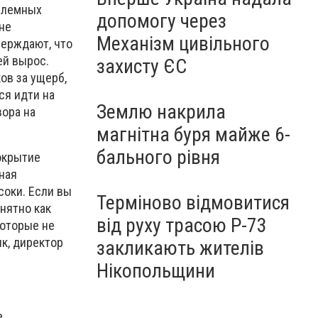
блемных
допомогу через
 не
Механізм цивільного
верждают, что
ей вырос.
захисту ЄС
ов за ущерб,
ся идти на
Землю накрила
вора на
магнітна буря майже 6-
бального рівня
покрытие
ная
соки. Если вы
Терміново відмовитися
нятно как
від руху трасою Р-73
которые не
к, директор
закликають жителів
Нікопольщини
е