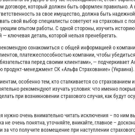
ом договоре, который должен быть оформлен правильно. А 
тветственность за свое имущество, должна быть надежной
вать свой выбор специалисты советуют на страховых с п
вующим опытом работы. С одной стороны, изучить историю
й — ключевая деталь, которой нельзя пренебрегать.
рекомендую ознакомиться с общей информацией о компани
лиентов, платежеспособностью компании, чтобы убедиться,
бязательства перед своими клиентами», — подчеркивает Ас
ю продукт-менеджмент СК «Альфа Страхование» (Украина).
иентам, особенно тем, кто сталкивается со страхованием 
оятельно рекомендуют изучать условия: что именно покрыв
делать при возникновении страхового случая, как будут о
ия нужно очень внимательно читать исключения – по ним в
а не очень понятна, уточняйте, вникайте, главное – доскон
 и за что получите возмещение при наступлении страхового