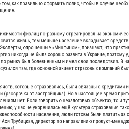
 том, как правильно оформить полис, чтобы в случае необ
ещение.
ижимости физлиц по-разному отреагировал на экономичес
новится жизнь, тем меньше население вкладывает средства
. Эксперты, опрошенные «Минфином», признают, что практи
ртир никогда не была хорошо развита в Украине, поэтому у
 по рынку был болезненным и имел свои последствия. В ча
сузился там, где основной акцент страховых компаний был
яйств, которые страховались, были связаны с кредитами 
 (рассрочка от застройщика). Но в настоящее время прит
лениям нет. Если говорить о незалоговых объектах, то и ту
ению, у нас не укоренилась ещё культура страхования тако
ежеспособности населения, люди готовы были платить за 
т Ася Трубицкая, директор по направлению продукт-менед
раина).