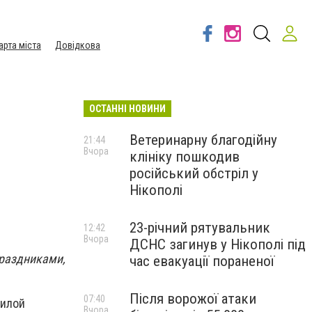
арта міста
Довідкова
ОСТАННІ НОВИНИ
Ветеринарну благодійну
21:44
Вчора
клініку пошкодив
російський обстріл у
Нікополі
23-річний рятувальник
12:42
Вчора
ДСНС загинув у Нікополі під
праздниками,
час евакуації пораненої
Після ворожої атаки
07:40
жилой
Вчора