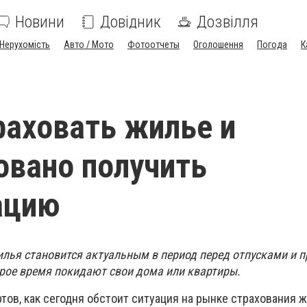
Новини
Довідник
Дозвілля
Нерухомість
Авто / Мото
Фотоотчеты
Оголошення
Погода
К
раховать жилье и
овано получить
ацию
илья становится актуальным в период перед отпусками и 
рое время покидают свои дома или квартиры.
тов, как сегодня обстоит ситуация на рынке страхования 