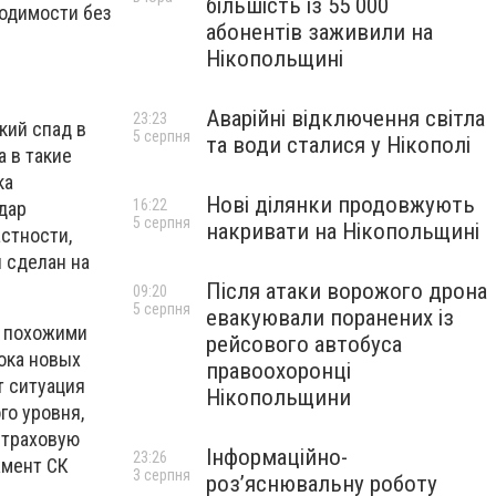
більшість із 55 000
ходимости без
абонентів заживили на
Нікопольщині
Аварійні відключення світла
23:23
кий спад в
5 серпня
та води сталися у Нікополі
 в такие
ка
Нові ділянки продовжують
16:22
дар
5 серпня
накривати на Нікопольщині
стности,
 сделан на
Після атаки ворожого дрона
09:20
5 серпня
евакуювали поранених із
и похожими
рейсового автобуса
ока новых
правоохоронці
т ситуация
Нікопольщини
го уровня,
страховую
Інформаційно-
23:26
жмент СК
3 серпня
роз’яснювальну роботу