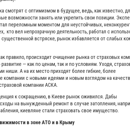
ка смотрят с оптимизмом в будущее, ведь, как известно, д
овые возможности занять или укрепить свои позиции. Эксп
 стал переломным моментом для неустойчивых, неконкуре
ех, кто вел непрозрачную деятельность, работал с исполь
я существенной встряске, рынок избавляется от слабых ко
как правило, происходит очищение рынка от страховых ком
развитие — как по ценам, так и по условиям. Уходя, страх
 ниши. А на их место приходят более гибкие, более
 компании с новыми идеями и новым взглядом на качеств
страховой компании АСКА.
енция к сокращению, в Киеве рынок оживился. Дабы
сходы на вынужденный ремонт в случае затопления, напр
рабления, киевляне стали страховать свое имущество.
вижимости в зоне АТО и в Крыму