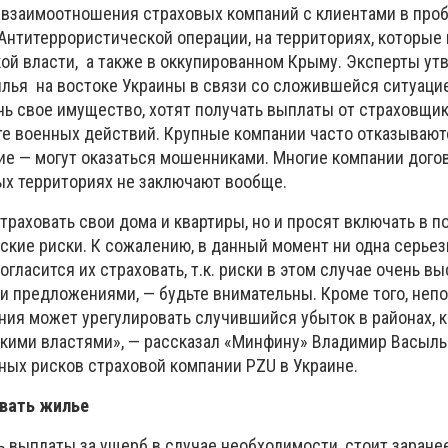
 взаимоотношения страховых компаний с клиентами в про
е Антитеррористической операции, на территориях, которые
ой власти, а также в оккупированном Крыму. Эксперты ут
илья на востоке Украины в связи со сложившейся ситуаци
чь свое имущество, хотят получать выплаты от страховщик
те военных действий. Крупные компании часто отказывают
ласие — могут оказаться мошенниками. Многие компании дого
х территориях не заключают вообще.
траховать свои дома и квартиры, но и просят включать в 
ские риски. К сожалению, в данный момент ни одна серьез
огласится их страховать, т.к. риски в этом случае очень вы
и предложениями, — будьте внимательны. Кроме того, непо
ния может урегулировать случившийся убыток в районах, 
кими властями», — рассказал «Минфину» Владимир Васылы
ых рисков страховой компании PZU в Украине.
овать жилье
ь выплаты за ущерб в случае необходимости, стоит заране