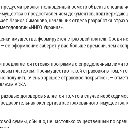
 предусматривают полноценный осмотр объекта специали
 имущества с предоставлением документов, подтверждающ
вает Лариса Симонова, начальник отдела разработки страх
 методологии «ИНГО Украина».
ценки имущества, формируется страховой платеж. Среди н
 — ее оформление заберет у вас больше времени, чем эксп
и предлагается готовая программа с определенным лимит
ховым платежом. Преимущество такой страховки в том, что
о получить очень хорошее страховое покрытие», — отмет
одажам АСКА.
раховых договоров является то, что в случае необходимо
предварительная экспертиза застрахованного имущества, к
аховой суммы, обычно, не настолько существенный по срав