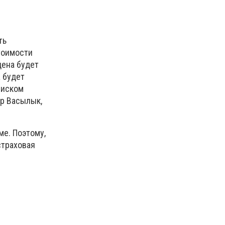
ть
стоимости
цена будет
а будет
риском
ир Васылык,
ме. Поэтому,
страховая