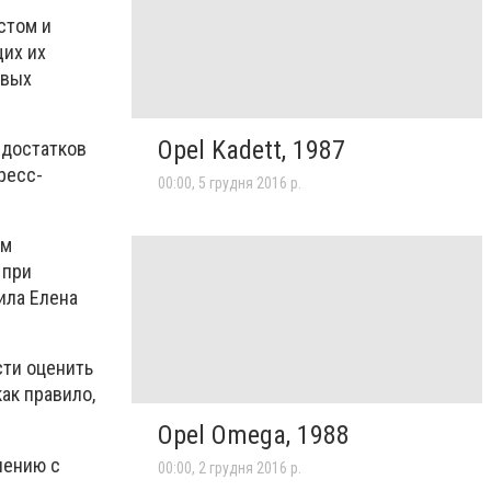
стом и
их их
овых
Opel Kadett, 1987
едостатков
ресс-
00:00, 5 грудня 2016 р.
ом
 при
ила Елена
сти оценить
ак правило,
Opel Omega, 1988
нению с
00:00, 2 грудня 2016 р.