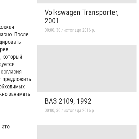
Volkswagen Transporter,
2001
должен
00:00, 30 листопада 2016 р.
пасно. После
идировать
орее
, который
дуется
 согласия
ут предложить
еобходимых
жно занимать
ВАЗ 2109, 1992
00:00, 30 листопада 2016 р.
 это