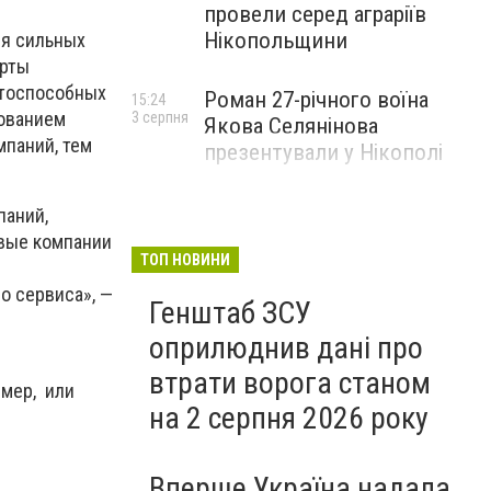
провели серед аграріїв
Нікопольщини
ля сильных
ерты
нтоспособных
Роман 27-річного воїна
15:24
зованием
3 серпня
Якова Селянінова
мпаний, тем
презентували у Нікополі
паний,
овые компании
ТОП НОВИНИ
о сервиса», —
Генштаб ЗСУ
оприлюднив дані про
втрати ворога станом
имер, или
на 2 серпня 2026 року
Вперше Україна надала