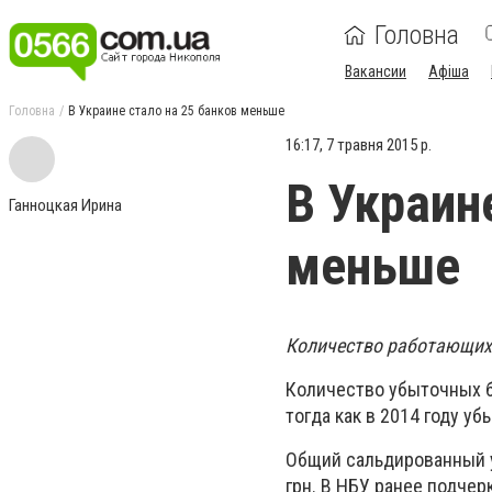
Головна
Вакансии
Афіша
Головна
В Украине стало на 25 банков меньше
16:17, 7 травня 2015 р.
В Украин
Ганноцкая Ирина
меньше
Количество работающих 
Количество убыточных ба
тогда как в 2014 году уб
Общий сальдированный у
грн. В НБУ ранее подче