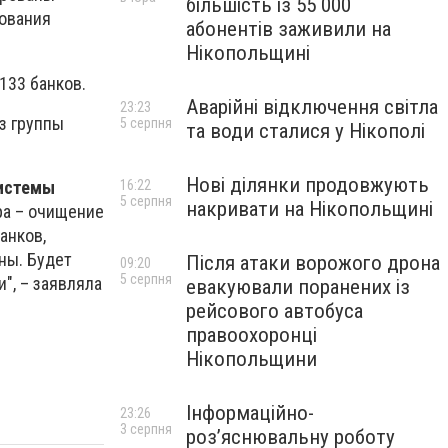
більшість із 55 000
ования
абонентів заживили на
Нікопольщині
133 банков.
Аварійні відключення світла
23:23
з группы
5 серпня
та води сталися у Нікополі
Нові ділянки продовжують
системы
16:22
5 серпня
накривати на Нікопольщині
ра – очищение
анков,
ны. Будет
Після атаки ворожого дрона
09:20
5 серпня
", – заявляла
евакуювали поранених із
рейсового автобуса
правоохоронці
Нікопольщини
Інформаційно-
23:26
3 серпня
роз’яснювальну роботу