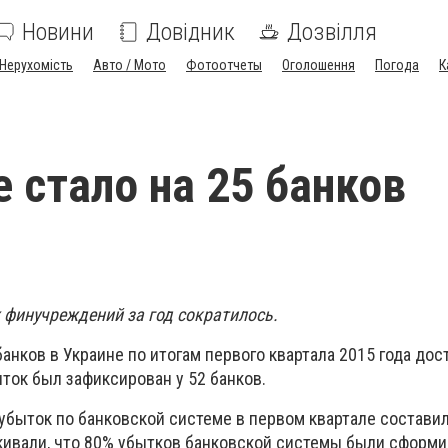
Новини
Довідник
Дозвілля
Нерухомість
Авто / Мото
Фотоотчеты
Оголошення
Погода
К
е стало на 25 банков
финучреждений за год сократилось.
нков в Украине по итогам первого квартала 2015 года дост
ыток был зафиксирован у 52 банков.
быток по банковской системе в первом квартале составил
ркивали, что 80% убытков банковской системы были сформ