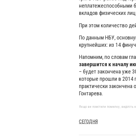
неплатежеспособными б
вкладов физических лиц
При этом количество де
По данным НБУ, основну
крупнейших: из 14 фину
Напомним, по словам гл
завершится к началу и
– будет закончена уже 3
которые прошли в 2014 
практически закончена о
Гонтарева.
Якщо ви помітили помилку, виділіть нео
СЕГОДНЯ