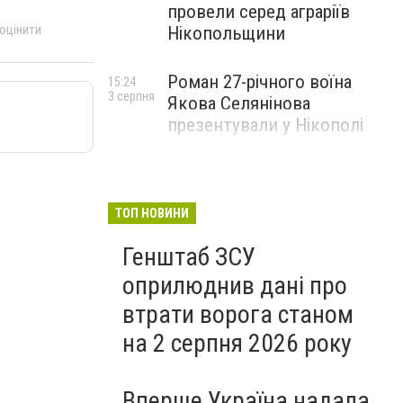
провели серед аграріїв
 оцінити
Нікопольщини
Роман 27-річного воїна
15:24
3 серпня
Якова Селянінова
презентували у Нікополі
ТОП НОВИНИ
Генштаб ЗСУ
оприлюднив дані про
втрати ворога станом
на 2 серпня 2026 року
Вперше Україна надала