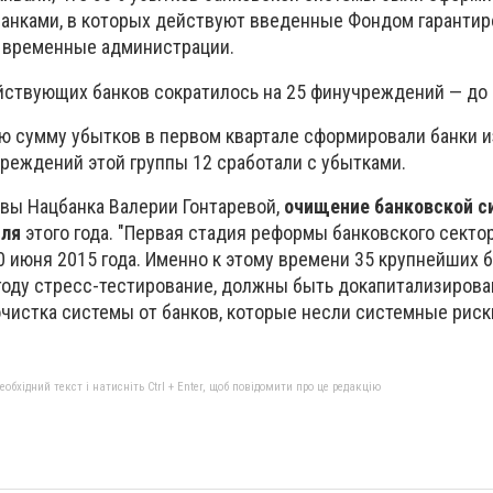
анками, в которых действуют введенные Фондом гарантир
 временные администрации.
йствующих банков сократилось на 25 финучреждений — до 
ю сумму убытков в первом квартале сформировали банки и
чреждений этой группы 12 сработали с убытками.
авы Нацбанка Валерии Гонтаревой,
очищение банковской 
юля
этого года. "Первая стадия реформы банковского секто
0 июня 2015 года. Именно к этому времени 35 крупнейших б
году стресс-тестирование, должны быть докапитализирова
чистка системы от банков, которые несли системные риски
бхідний текст і натисніть Ctrl + Enter, щоб повідомити про це редакцію