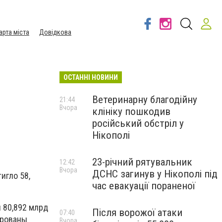
арта міста
Довідкова
ОСТАННІ НОВИНИ
Ветеринарну благодійну
21:44
Вчора
клініку пошкодив
російський обстріл у
Нікополі
23-річний рятувальник
12:42
Вчора
ДСНС загинув у Нікополі під
игло 58,
час евакуації пораненої
 80,892 млрд
Після ворожої атаки
07:40
ированы
Вчора