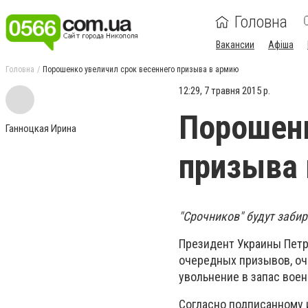
Головна
Вакансии
Афіша
Головна
Порошенко увеличил срок весеннего призыва в армию
12:29, 7 травня 2015 р.
Порошенк
Ганноцкая Ирина
призыва
"Срочников" будут забир
Президент Украины Петр
очередных призывов, оч
увольнение в запас воен
Согласно подписанному 