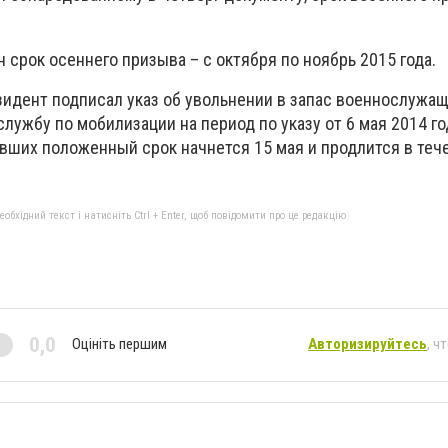
 срок осеннего призыва – с октября по ноябрь 2015 года.
зидент подписал указ об увольнении в запас военнослужащ
лужбу по мобилизации на период по указу от 6 мая 2014 го
ших положенный срок начнется 15 мая и продлится в теч
бхідний текст і натисніть Ctrl + Enter, щоб повідомити про це редакцію
0,0
Оцініть першим
Авторизируйтесь
, ч