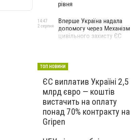
рівня
Вперше Україна надала
14:47
2 серпня
допомогу через Механізм
цивільного захисту ЄС
ТОП НОВИНИ
ЄС виплатив Україні 2,5
млрд євро — коштів
вистачить на оплату
понад 70% контракту на
Gripen