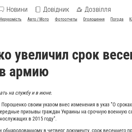
Новини
Довідник
Дозвілля
Нерухомість
Авто / Мото
Фотоотчеты
Оголошення
Погода
К
о увеличил срок весе
 в армию
ать на службу и в июне.
 Порошенко своим указом внес изменения в указ "О срока
ередные призывы граждан Украины на срочную военную с
нослужащих в 2015 году".
и обнародованному в четверг документу, срок весеннего п