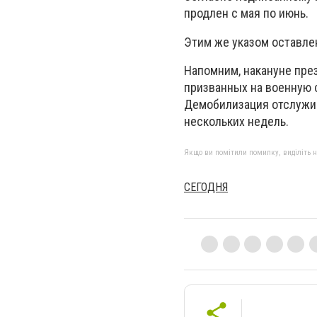
продлен с мая по июнь.
Этим же указом оставлен
Напомним, накануне пре
призванных на военную с
Демобилизация отслужив
нескольких недель.
Якщо ви помітили помилку, виділіть нео
СЕГОДНЯ