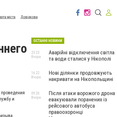
арта міста
Довідкова
ОСТАННІ НОВИНИ
ннего
Аварійні відключення світла
23:23
Вчора
та води сталися у Нікополі
Нові ділянки продовжують
16:22
Вчора
накривати на Нікопольщині
х проведения
Після атаки ворожого дрона
09:20
Вчора
лужбу и
евакуювали поранених із
рейсового автобуса
правоохоронці
ризыва