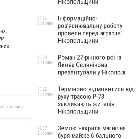
Нікопольщини
Інформаційно-
23:26
3 серпня
роз’яснювальну роботу
их,
провели серед аграріїв
да.
Нікопольщини
ение
Роман 27-річного воїна
15:24
3 серпня
Якова Селянінова
презентували у Нікополі
Терміново відмовитися від
10:22
3 серпня
руху трасою Р-73
закликають жителів
тобы оценить
Нікопольщини
Землю накрила магнітна
19:37
2 серпня
буря майже 6-бального