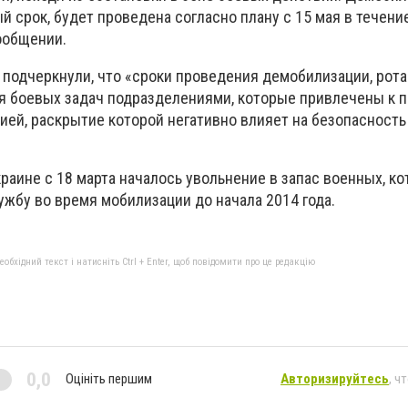
 срок, будет проведена согласно плану с 15 мая в течени
сообщении.
 подчеркнули, что «сроки проведения демобилизации, рота
я боевых задач подразделениями, которые привлечены к 
ией, раскрытие которой негативно влияет на безопасность
раине с 18 марта началось увольнение в запас военных, к
ужбу во время мобилизации до начала 2014 года.
бхідний текст і натисніть Ctrl + Enter, щоб повідомити про це редакцію
0,0
Оцініть першим
Авторизируйтесь
, ч