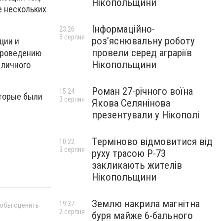
Нікопольщини
е нескольких
Інформаційно-
23:26
3 серпня
роз’яснювальну роботу
ции и
провели серед аграріїв
проведению
Нікопольщини
 личного
Роман 27-річного воїна
15:24
оторые были
3 серпня
Якова Селянінова
презентували у Нікополі
Терміново відмовитися від
10:22
3 серпня
руху трасою Р-73
закликають жителів
Нікопольщини
Землю накрила магнітна
19:37
тобы оценить
2 серпня
буря майже 6-бального