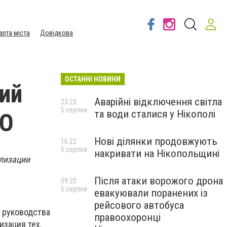
арта міста
Довідкова
ОСТАННІ НОВИНИ
ий
Аварійні відключення світла
23:23
5 серпня
та води сталися у Нікополі
ТО
Нові ділянки продовжують
16:22
5 серпня
накривати на Нікопольщині
лизации
Після атаки ворожого дрона
09:20
5 серпня
евакуювали поранених із
рейсового автобуса
 руководства
правоохоронці
изация тех,