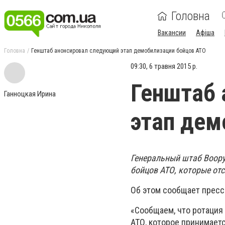
Головна
Вакансии
Афіша
Головна
Генштаб анонсировал следующий этап демобилизации бойцов АТО
09:30, 6 травня 2015 р.
Генштаб 
Ганноцкая Ирина
этап дем
Генеральный штаб Воору
бойцов АТО, которые от
Об этом сообщает пресс
«Сообщаем, что ротация
АТО, которое принимаетс