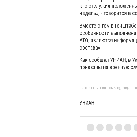
кто отслужил положенный
недель», - говорится в 
Вместе с тем в Генштабе
особенности выполнени
АТО, являются информац
состава».
Как сообщал УНИАН, в Ук
призваны на военную сл
Якщо ви помітили помилку, виділіть нео
УНИАН