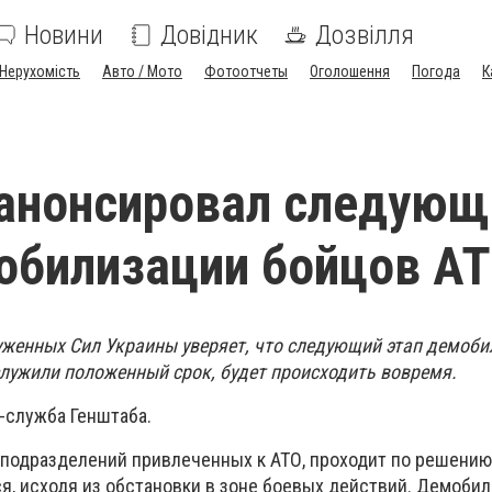
Новини
Довідник
Дозвілля
Нерухомість
Авто / Мото
Фотоотчеты
Оголошення
Погода
К
анонсировал следующ
обилизации бойцов А
женных Сил Украины уверяет, что следующий этап демоби
служили положенный срок, будет происходить вовремя.
-служба Генштаба.
 подразделений привлеченных к АТО, проходит по решению
я, исходя из обстановки в зоне боевых действий. Демобил