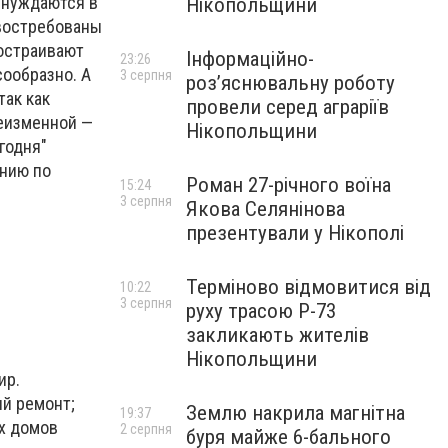
я нуждаются в
Нікопольщини
 востребованы
достраивают
Інформаційно-
23:26
сообразно. А
3 серпня
роз’яснювальну роботу
так как
провели серед аграріїв
неизменной —
Нікопольщини
годня"
анию по
Роман 27-річного воїна
15:24
3 серпня
Якова Селянінова
презентували у Нікополі
Терміново відмовитися від
10:22
3 серпня
руху трасою Р-73
закликають жителів
Нікопольщини
ир.
ый ремонт;
Землю накрила магнітна
19:37
х домов
2 серпня
буря майже 6-бального