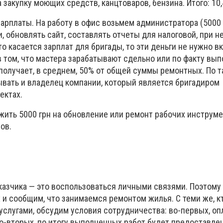
закупку моющих средств, канцтоваров, бензина. Итого: 10,4
арплаты. На работу в офис возьмем администратора (5000 
и, обновлять сайт, составлять отчеты для налоговой, при 
о касается зарплат для бригады, то эти деньги не нужно в
в том, что мастера зарабатывают сдельно или по факту вы
 получает, в среднем, 50% от общей суммы ремонтных. По 
ывать и владелец компании, который является бригадиром
ектах.
жить 5000 грн на обновление или ремонт рабочих инструме
ов.
казчика — это воспользоваться личными связями. Поэтому 
 и сообщим, что занимаемся ремонтом жилья. С теми же, к
услугами, обсудим условия сотрудничества: во-первых, о
о-вторых, по итогу выполненных работ будет предоставлен