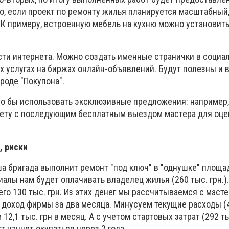
го, если проект по ремонту жилья планируется масштабный
 К примеру, встроенную мебель на кухню можно установить
и интернета. Можно создать именные странички в социал
их услугах на биржах онлайн-объявлений. Будут полезны и
роде "Покупона".
о бы использовать эксклюзивные предложения: например,
нету с последующим бесплатным выездом мастера для оц
, риски
а бригада выполнит ремонт "под ключ" в "однушке" площад
иалы нам будет оплачивать владелец жилья (260 тыс. грн.).
го 130 тыс. грн. Из этих денег мы рассчитываемся с масте
 — доход фирмы за два месяца. Минусуем текущие расходы (4
 12,1 тыс. грн в месяц. А с учетом стартовых затрат (292 тыс
т начнет окупаться через 2 года.