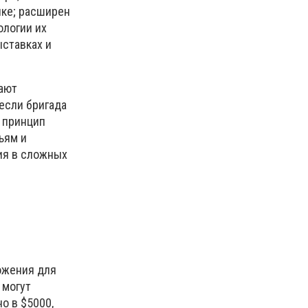
нке; расширен
ологии их
ыставках и
тают
если бригада
т принцип
ьям и
ия в сложных
ожения для
 могут
о в $5000,