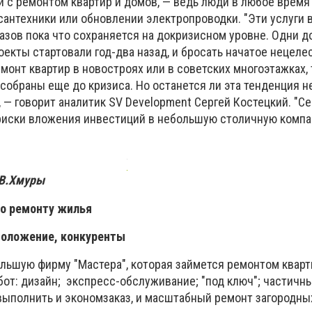
й с ремонтом квартир и домов, — ведь люди в любое врем
 сантехники или обновлении электропроводки. "Эти услуги
казов пока что сохраняется на докризисном уровне. Одни 
оекты стартовали год-два назад, и бросать начатое нецеле
онт квартир в новостроях или в советских многоэтажках, 
 собраны еще до кризиса. Но останется ли эта тенденция 
 — говорит аналитик SV Development Сергей Костецкий. "Се
риски вложения инвестиций в небольшую столичную комп
 В.Хмуры
по ремонту жилья
сположение, конкуренты
льшую фирму "Мастера", которая займется ремонтом кварт
от: дизайн; экспресс-обслуживание; "под ключ"; частичн
выполнить и экономзаказ, и масштабный ремонт загородны