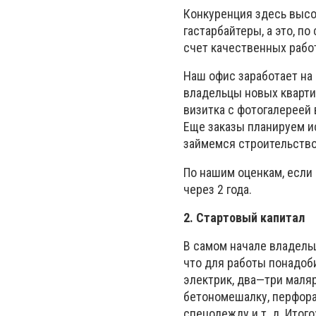
Конкуренция здесь высо
гастарбайтеры, а это, п
счет качественных работ
Наш офис заработает на 
владельцы новых кварти
визитка с фотогалереей
Еще заказы планируем ис
займемся строительством
По нашим оценкам, если
через 2 года.
2. Стартовый капитал
В самом начале владель
что для работы понадоби
электрик, два—три маля
бетономешалку, перфорат
спецодежду и т. д. Итого: