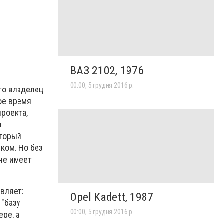
ВАЗ 2102, 1976
00:00, 5 грудня 2016 р.
то владелец
ое время
проекта,
ы
оторый
ком. Но без
не имеет
вляет:
Opel Kadett, 1987
 "базу
00:00, 5 грудня 2016 р.
ре, а