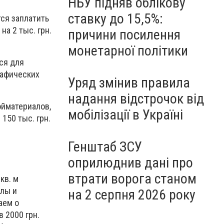
НБУ підняв облікову
ставку до 15,5%:
тся заплатить
а 2 тыс. грн.
причини посилення
монетарної політики
тся для
рафических
Уряд змінив правила
надання відстрочок від
ойматериалов,
мобілізації в Україні
150 тыс. грн.
Генштаб ЗСУ
оприлюднив дані про
втрати ворога станом
кв. м
алы и
на 2 серпня 2026 року
аем о
 2000 грн.