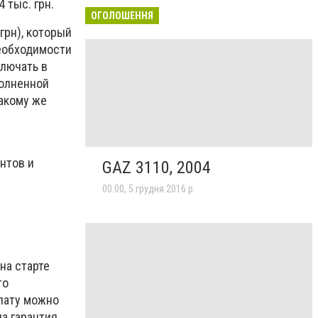
 тыс. грн.
ОГОЛОШЕННЯ
грн), который
необходимости
ключать в
полненной
такому же
нтов и
GAZ 3110, 2004
00:00, 5 грудня 2016 р.
на старте
то
плату можно
а гарантия