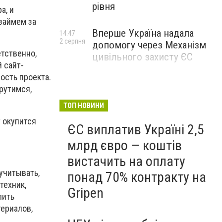
рівня
а, и
 займем за
Вперше Україна надала
14:47
2 серпня
допомогу через Механізм
етственно,
цивільного захисту ЄС
 сайт-
ость проекта.
рутимся,
ТОП НОВИНИ
 окупится
ЄС виплатив Україні 2,5
млрд євро — коштів
вистачить на оплату
учитывать,
понад 70% контракту на
техник,
Gripen
пить
териалов,