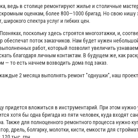
ка, ведь в столице ремонтируют жилье и столичные мастер
о скромным оценкам, более 800—1000 бригад. Но свою нишу
, широкого спектра услуг и гибких цен.
Позняках, поскольку здесь строятся многоэтажки, и, соотв
р обеспечат поток заказчиков. Нам будет нужен небольшой
 выполненных работ, который позволит увеличить узнаваем
кать благодаря личным контактам. В будущем же, как раск
 — то есть начнем возводить дома под заказ.
 каждые 2 месяца выполнять ремонт "однушки", наш проект
цу придется вложиться в инструментарий. При этом нужно 
тся хотя бы одна бригада из пяти человек, куда входят сан
ра. Также для полноценного ремонтного процесса нужно ку
ор, дрель, болгарку, молотки, кисти, емкости для стройма
 120 тыс. грн.