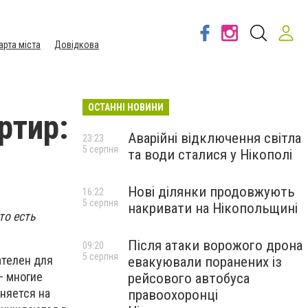
арта міста
Довідкова
ОСТАННІ НОВИНИ
ртир:
Аварійні відключення світла
23:23
5 серпня
та води сталися у Нікополі
Нові ділянки продовжують
16:22
5 серпня
накривати на Нікопольщині
то есть
Після атаки ворожого дрона
09:20
5 серпня
ателен для
евакуювали поранених із
— многие
рейсового автобуса
няется на
правоохоронці