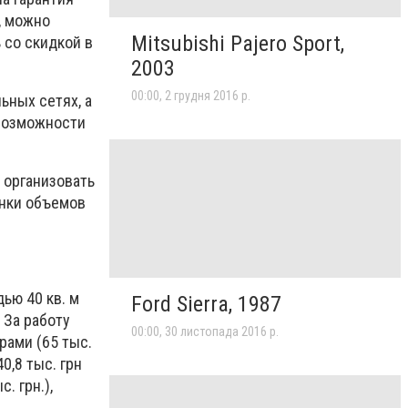
, можно
Mitsubishi Pajero Sport,
 со скидкой в
2003
00:00, 2 грудня 2016 р.
ьных сетях, а
 возможности
 организовать
енки объемов
ью 40 кв. м
Ford Sierra, 1987
 За работу
00:00, 30 листопада 2016 р.
рами (65 тыс.
0,8 тыс. грн
. грн.),