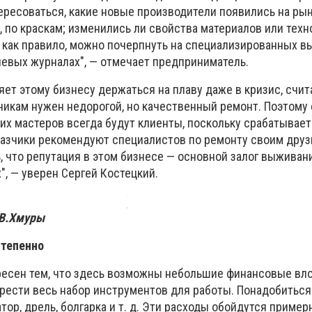
ересоваться, какие новые производители появились на ры
, по краскам; изменились ли свойства материалов или техн
 как правило, можно почерпнуть на специализированных в
левых журналах", — отмечает предприниматель.
ет этому бизнесу держаться на плаву даже в кризис, счи
чикам нужен недорогой, но качественный ремонт. Поэтому 
ких мастеров всегда будут клиенты, поскольку срабатывае
аказчики рекомендуют специалистов по ремонту своим друз
, что репутация в этом бизнесе — основной залог выживан
, — уверен Сергей Костецкий.
 В.Хмуры
степенно
ресен тем, что здесь возможны небольшие финансовые вл
брести весь набор инструментов для работы. Понадобиться
ор, дрель, болгарка и т. д. Эти расходы обойдутся примерн