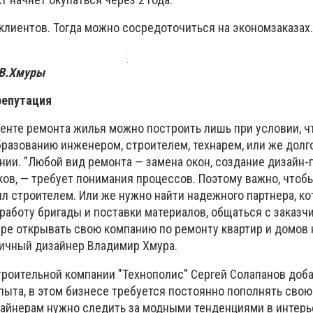
клиентов. Тогда можно сосредоточиться на экономзаказах.
 В.Хмуры
репутация
енте ремонта жилья можно построить лишь при условии, ч
бразованию инженером, строителем, технарем, или же долг
нии. "Любой вид ремонта — замена окон, создание дизайн-
ов, — требует понимания процессов. Поэтому важно, чтоб
л строителем. Или же нужно найти надежного партнера, к
аботу бригады и поставки материалов, общаться с заказчи
ере открывать свою компанию по ремонту квартир и домов 
личный дизайнер Владимир Хмура.
троительной компании "Технополис" Сергей Солапанов доба
ыта, в этом бизнесе требуется постоянно пополнять свою
зайнерам нужно следить за модными тенденциями в интерье