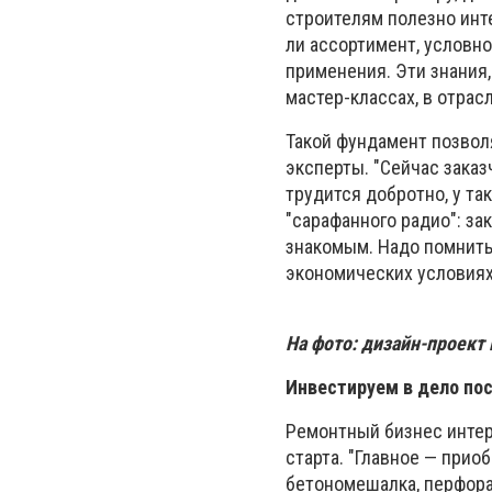
строителям полезно инт
ли ассортимент, условно
применения. Эти знания,
мастер-классах, в отрас
Такой фундамент позволя
эксперты. "Сейчас заказ
трудится добротно, у та
"сарафанного радио": з
знакомым. Надо помнить
экономических условиях"
На фото: дизайн-проект
Инвестируем в дело по
Ремонтный бизнес инте
старта. "Главное — прио
бетономешалка, перфорат