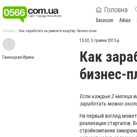
Головна
Вакансии
Афіша
Головна
Как заработать на ремонте квартир: бизнес-план
15:02, 5 травня 2015 р.
Как зара
Ганноцкая Ирина
бизнес-п
Если каждые 2 месяца вы
заработать можно около 
На первый взгляд может
реализации стартапов. В
стройкомпании заморажи