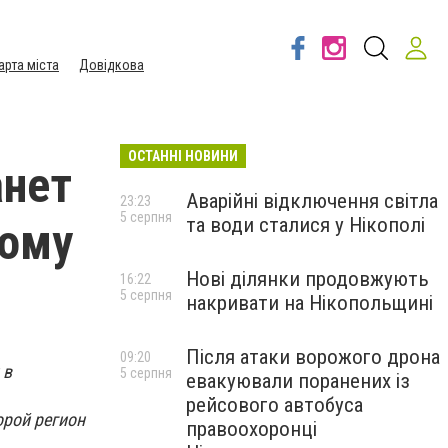
арта міста
Довідкова
ОСТАННІ НОВИНИ
анет
Аварійні відключення світла
23:23
5 серпня
та води сталися у Нікополі
ному
Нові ділянки продовжують
16:22
5 серпня
накривати на Нікопольщині
Після атаки ворожого дрона
09:20
 в
5 серпня
евакуювали поранених із
рейсового автобуса
орой регион
правоохоронці