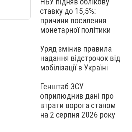
НБУ підняв облікову
ставку до 15,5%:
причини посилення
монетарної політики
Уряд змінив правила
надання відстрочок від
мобілізації в Україні
Генштаб ЗСУ
оприлюднив дані про
втрати ворога станом
на 2 серпня 2026 року