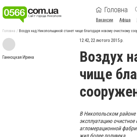
Головна
Вакансии
Афіша
Головна
Воздух над Никопольщиной станет чище благодаря новому очистному со
12:42, 22 лютого 2015 р.
Воздух н
Ганноцкая Ирина
чище бла
сооруже
В Никопольском районе 
эксплуатацию очистное 
агломерационной фабрик
жил более полувека.