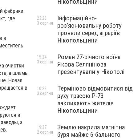
Нікопольщини
ой фабрики
Інформаційно-
кт, где
23:26
3 серпня
роз’яснювальну роботу
провели серед аграріїв
в в
Нікопольщини
аместитель
Роман 27-річного воїна
15:24
3 серпня
Якова Селянінова
ма очистки
презентували у Нікополі
ств, а шламы
не. Новая
вращается в
Терміново відмовитися від
10:22
3 серпня
руху трасою Р-73
закликають жителів
ерждает
Нікопольщини
руются и
 заводы, а
Землю накрила магнітна
19:37
ев.
2 серпня
буря майже 6-бального