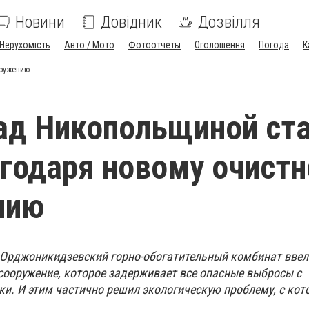
Новини
Довідник
Дозвілля
Нерухомість
Авто / Мото
Фотоотчеты
Оголошення
Погода
К
оружению
ад Никопольщиной ст
годаря новому очист
нию
Орджоникидзевский горно-обогатительный комбинат ввел
сооружение, которое задерживает все опасные выбросы с
и. И этим частично решил экологическую проблему, с кот