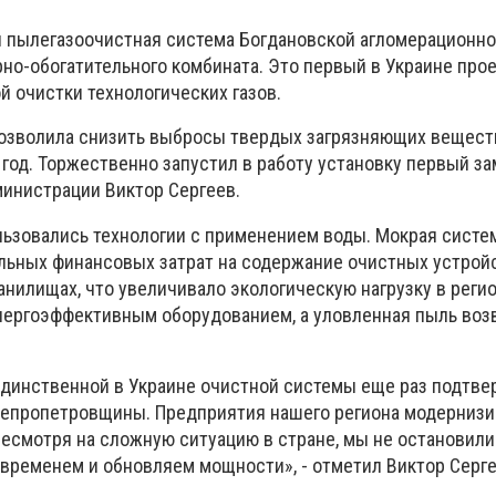
я пылегазоочистная система Богдановской агломерационн
о-обогатительного комбината. Это первый в Украине прое
й очистки технологических газов.
озволила снизить выбросы твердых загрязняющих вещест
 год. Торжественно запустил в работу установку первый з
инистрации Виктор Сергеев.
льзовались технологии с применением воды. Мокрая систе
ельных финансовых затрат на содержание очистных устрой
нилищах, что увеличивало экологическую нагрузку в регио
нергоэффективным оборудованием, а уловленная пыль воз
единственной в Украине очистной системы еще раз подтв
епропетровщины. Предприятия нашего региона модернизи
Несмотря на сложную ситуацию в стране, мы не остановили
 временем и обновляем мощности», - отметил Виктор Серге