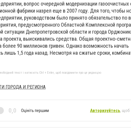
едприятии, вопрос очередной модернизации газоочистных
онной фабрики назрел еще в 2007 году. Для того, чтобы 
дприятии, руководством было принято обязательство по
приятия, предусмотренного Областной Комплексной прогр
й ситуации Днепропетровской области и города Орджоник
а проекта, выискивались средства. Общая проектно-сметн
а более 90 миллионов гривен. Однако возможность начать
ь лишь 1,5 года назад. Несмотря на сжатые сроки, комбин
бхідний текст і натисніть Ctrl + Enter, щоб повідомити про це редакцію
ТИ ГОРОДА И РЕГИОНА
0,0
Оцініть першим
Авторизуйтесь
, щоб