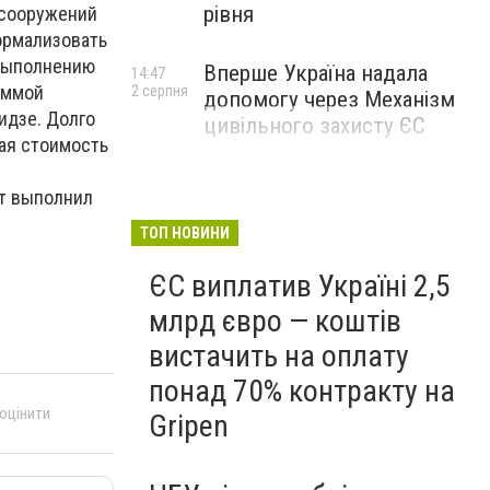
рівня
 сооружений
нормализовать
 выполнению
Вперше Україна надала
14:47
аммой
2 серпня
допомогу через Механізм
идзе. Долго
цивільного захисту ЄС
ая стоимость
ат выполнил
ТОП НОВИНИ
ЄС виплатив Україні 2,5
млрд євро — коштів
вистачить на оплату
понад 70% контракту на
 оцінити
Gripen