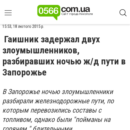
15:53, 18 лютого 2015 р.
Гаишник задержал двух
злоумышленников,
разбиравших ночью ж/д пути в
Запорожье
В Запорожье ночью злоумышленники
разбирали железнодорожные пути, по
которым перевозились составы с
топливом, однако были "пойманы на
горячем " бдительными