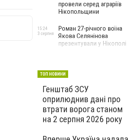
провели серед аграріїв
Нікопольщини
Роман 27-річного воїна
15:24
3 серпня
Якова Селянінова
презентували у Нікополі
ТОП НОВИНИ
Генштаб ЗСУ
оприлюднив дані про
втрати ворога станом
на 2 серпня 2026 року
Вперше Україна надала