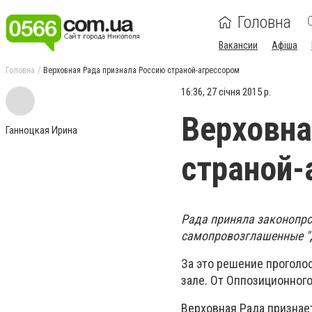
Головна
Вакансии
Афіша
Головна
Верховная Рада признала Россию страной-агрессором
16:36, 27 січня 2015 р.
Верховна
Ганноцкая Ирина
страной-
Рада приняла законопро
самопровозглашенные "Д
За это решение проголо
зале. От Оппозиционного
Верховная Рада признае