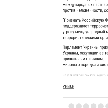
международных партнеро
против человечности, с
"Признать Российскую Ф
поддерживает терроризм
угрозу международный м
террористическими орган
Парламент Украины приз
Украины, оккупации ее 
признанным границам, п
мирового порядка и сис
Якщо ви помітили помилку, виділіть нео
УНИАН