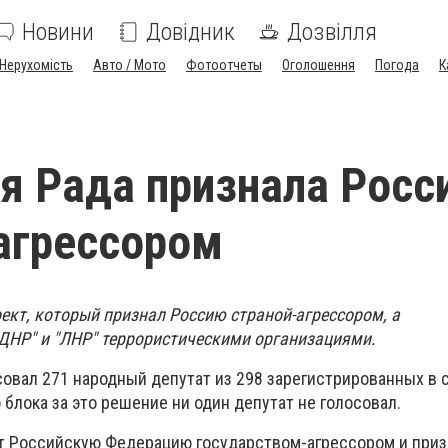
Новини
Довідник
Дозвілля
Нерухомість
Авто / Мото
Фотоотчеты
Оголошення
Погода
К
я Рада признала Росс
агрессором
ект, который признал Россию страной-агрессором, а
НР" и "ЛНР" террористическими организациями.
совал 271 народный депутат из 298 зарегистрированных в
 блока за это решение ни один депутат не голосовал.
т Российскую Федерацию государством-агрессором и при