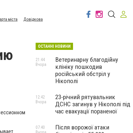
арта міста
Довідкова
ОСТАННІ НОВИНИ
ию
Ветеринарну благодійну
21:44
Вчора
клініку пошкодив
російський обстріл у
Нікополі
23-річний рятувальник
12:42
Вчора
ДСНС загинув у Нікополі під
час евакуації пораненої
 сессионном
Після ворожої атаки
07:40
зывает
Вчора