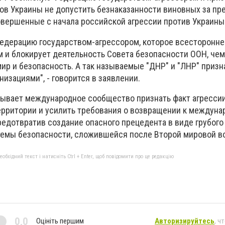
в Украины не допустить безнаказанности виновных за пр
овершенные с начала российской агрессии против Украины
едерацию государством-агрессором, которое всесторонне
 и блокирует деятельность Совета безопасности ООН, чем
ир и безопасность. А так называемые "ДНР" и "ЛНР" призн
изациями", - говорится в заявлении.
ывает международное сообщество признать факт агресси
территории и усилить требования о возвращении к междуна
редотвратив создание опасного прецедента в виде грубог
темы безопасности, сложившейся после Второй мировой в
бхідний текст і натисніть Ctrl + Enter, щоб повідомити про це редакцію
0,0
Оцініть першим
Авторизируйтесь
, ч