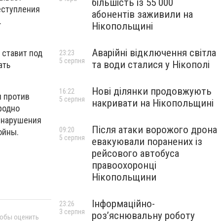
більшість із 55 000
еступления
абонентів заживили на
.
Нікопольщині
Аварійні відключення світла
 ставит под
23:23
5 серпня
та води сталися у Нікополі
ать
Нові ділянки продовжують
16:22
и против
5 серпня
накривати на Нікопольщині
родно
о нарушения
Після атаки ворожого дрона
09:20
ойны.
5 серпня
евакуювали поранених із
рейсового автобуса
правоохоронці
Нікопольщини
Інформаційно-
23:26
3 серпня
роз’яснювальну роботу
тобы оценить