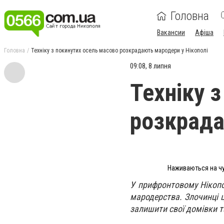
Головна
Вакансии
Афіша
Головна
Техніку з покинутих осель масово розкрадають мародери у Нікополі
09:08, 8 липня
Техніку 
розкрада
Наживаються на чу
У прифронтовому Нікопо
мародерства. Злочинці ц
залишити свої домівки та