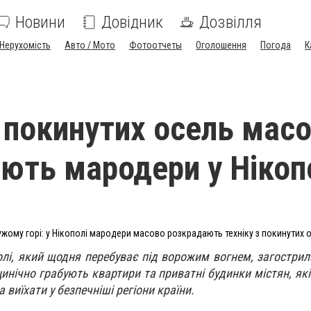
Новини
Довідник
Дозвілля
Нерухомість
Авто / Мото
Фотоотчеты
Оголошення
Погода
К
з покинутих осель мас
ють мародери у Нікоп
жому горі: у Нікополі мародери масово розкрадають техніку з покинутих 
лі, який щодня перебуває під ворожим вогнем, загостри
инічно грабують квартири та приватні будинки містян, які
 виїхати у безпечніші регіони країни.