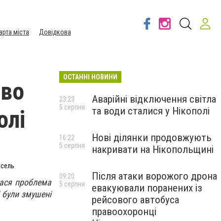
арта міста
Довідкова
ОСТАННІ НОВИНИ
ово
Аварійні відключення світла
23:23
5 серпня
та води сталися у Нікополі
олі
Нові ділянки продовжують
16:22
5 серпня
накривати на Нікопольщині
осель
Після атаки ворожого дрона
09:20
лася проблема
5 серпня
евакуювали поранених із
 були змушені
рейсового автобуса
правоохоронці