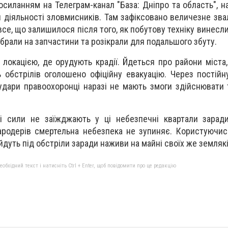
осиланням на Телеграм-канал "База: Дніпро та область", н
діяльності зловмисників. Там зафіксовано величезне зв
все, що залишилося після того, як побутову техніку винесл
ібрали на запчастини та розікрали для подальшого збуту.
локацією, де орудують крадії. Йдеться про райони міста,
ь обстрілів оголошено офіційну евакуацію. Через постійн
 удари правоохоронці наразі не мають змоги здійснювати 
кі сили не заїжджають у ці небезпечні квартали зарад
ародерів смертельна небезпека не зупиняє. Користуючис
дуть під обстріли заради наживи на майні своїх же землякі
бхідний текст і натисніть Ctrl + Enter, щоб повідомити про це редакцію