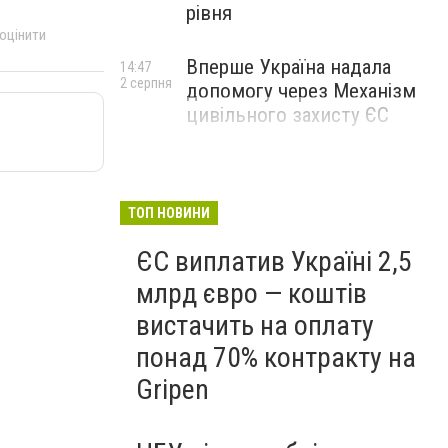
рівня
 оцінити
Вперше Україна надала
14:47
2 серпня
допомогу через Механізм
цивільного захисту ЄС
ТОП НОВИНИ
ЄС виплатив Україні 2,5
млрд євро — коштів
вистачить на оплату
понад 70% контракту на
Gripen