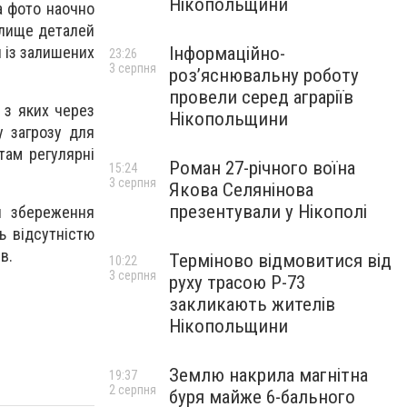
Нікопольщини
а фото наочно
алище деталей
и із залишених
Інформаційно-
23:26
3 серпня
роз’яснювальну роботу
провели серед аграріїв
 з яких через
Нікопольщини
у загрозу для
там регулярні
Роман 27-річного воїна
15:24
3 серпня
Якова Селянінова
презентували у Нікополі
и збереження
ь відсутністю
в.
Терміново відмовитися від
10:22
3 серпня
руху трасою Р-73
закликають жителів
Нікопольщини
Землю накрила магнітна
19:37
2 серпня
буря майже 6-бального