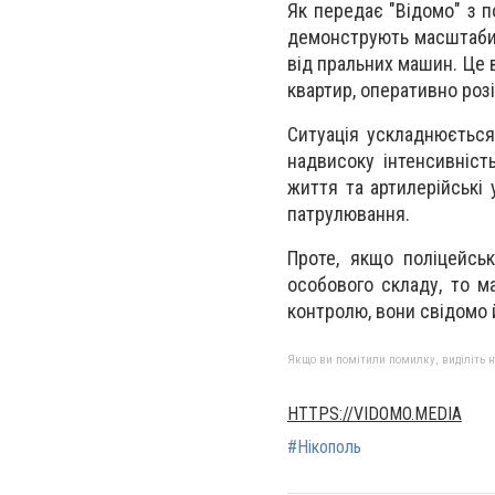
Як передає "Відомо" з п
демонструють масштаби 
від пральних машин. Це 
квартир, оперативно роз
Ситуація ускладнюється 
надвисоку інтенсивніст
життя та артилерійські
патрулювання.
Проте, якщо поліцейсь
особового складу, то м
контролю, вони свідомо й
Якщо ви помітили помилку, виділіть нео
HTTPS://VIDOMO.MEDIA
#Нікополь