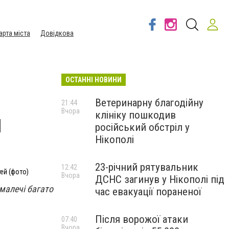
арта міста
Довідкова
ОСТАННІ НОВИНИ
Ветеринарну благодійну
21:44
Вчора
клініку пошкодив
я
російський обстріл у
Нікополі
23-річний рятувальник
12:42
тей (фото)
Вчора
ДСНС загинув у Нікополі під
 малечі багато
час евакуації пораненої
Після ворожої атаки
07:40
Вчора