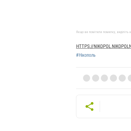
Якщо ви помітили помилку, виділіть нео
HTTPS://NIKOPOL.NIKOPOL
#Нікополь