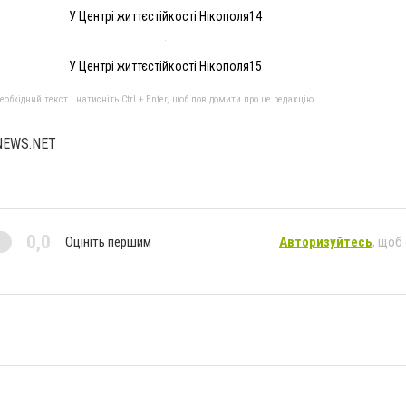
У Центрі життєстійкості Нікополя14
У Центрі життєстійкості Нікополя15
бхідний текст і натисніть Ctrl + Enter, щоб повідомити про це редакцію
NEWS.NET
0,0
Оцініть першим
Авторизуйтесь
, щоб