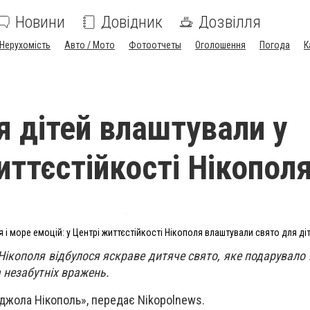
Новини
Довідник
Дозвілля
Нерухомість
Авто / Мото
Фотоотчеты
Оголошення
Погода
К
я дітей влаштували у
иттєстійкості Нікопол
я і море емоцій: у Центрі життєстійкості Нікополя влаштували свято для ді
 Нікополя відбулося яскраве дитяче свято, яке подарувало
а незабутніх вражень.
джола Нікополь», передає Nikopolnews.