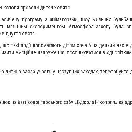
 Нікополя провели дитяче свято
 насичену програму з аніматорами, шоу мильних бульба
іть магічним експериментом. Атмосфера заходу була сп
 відчуття свята.
, що такі події допомагають дітям хоча б на деякий час ві
знизити емоційне напруження, поспілкуватися з одноліткам
а дитина взяла участь у наступних заходах, телефонуйте д
ацює на базі волонтерського хабу «Бджола Нікополя» за ад