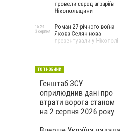
провели серед аграріїв
Нікопольщини
Роман 27-річного воїна
15:24
3 серпня
Якова Селянінова
презентували у Нікополі
ТОП НОВИНИ
Генштаб ЗСУ
оприлюднив дані про
втрати ворога станом
на 2 серпня 2026 року
Вперше Україна надала