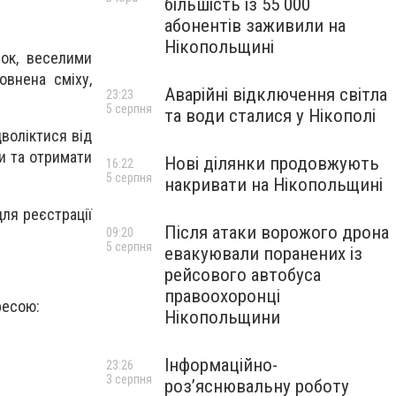
більшість із 55 000
абонентів заживили на
Нікопольщині
шок, веселими
овнена сміху,
Аварійні відключення світла
23:23
5 серпня
та води сталися у Нікополі
дволіктися від
и та отримати
Нові ділянки продовжують
16:22
5 серпня
накривати на Нікопольщині
ля реєстрації
Після атаки ворожого дрона
09:20
5 серпня
евакуювали поранених із
рейсового автобуса
правоохоронці
ресою:
Нікопольщини
Інформаційно-
23:26
3 серпня
роз’яснювальну роботу