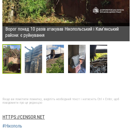
Ворог понад 10 разів атакував Нікопольський і Кам’янський
райони: є руйнування
Якщо ви помітили помилку, виділіть необхідний текст і натисніть Ctrl + Enter, щоб
повідомити про це редакцію
HTTPS://CENSOR.NET
#Нікополь