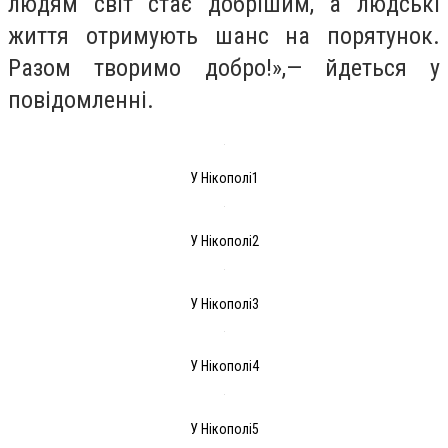
людям світ стає добрішим, а людські
життя отримують шанс на порятунок.
Разом творимо добро!»,— йдеться у
повідомленні.
У Нікополі1
У Нікополі2
У Нікополі3
У Нікополі4
У Нікополі5