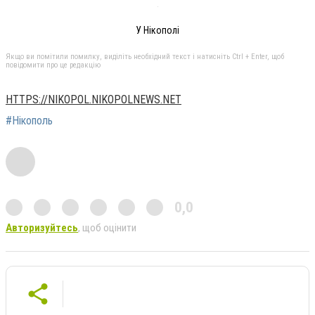
У Нікополі
Якщо ви помітили помилку, виділіть необхідний текст і натисніть Ctrl + Enter, щоб
повідомити про це редакцію
HTTPS://NIKOPOL.NIKOPOLNEWS.NET
#Нікополь
0,0
Авторизуйтесь
, щоб оцінити